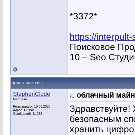
*3372*
____________
https://interpult
Поисковое Про
10 – Seo Студ
30.11.2020, 13:10
StephenClode
облачный майн
Местный
Здравствуйте! 
Регистрация: 10.03.2020
Адрес: Russia
Сообщений: 11,258
безопасным спо
хранить цифро