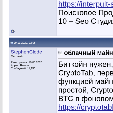
https://interpult
Поисковое Про
10 – Seo Студ
29.11.2020, 22:05
StephenClode
облачный майн
Местный
Биткойн нужен
Регистрация: 10.03.2020
Адрес: Russia
Сообщений: 11,258
CryptoTab, пер
функцией майн
простой, Crypt
BTC в фоновом
https://cryptot