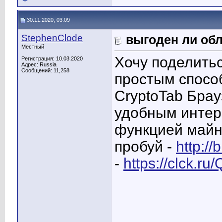
30.11.2020, 03:09
StephenClode
выгоден ли обл
Местный
Хочу поделить
Регистрация: 10.03.2020
Адрес: Russia
Сообщений: 11,258
простым способ
CryptoTab Брау
удобным интер
функцией майн
пробуй -
http://
-
https://clck.r