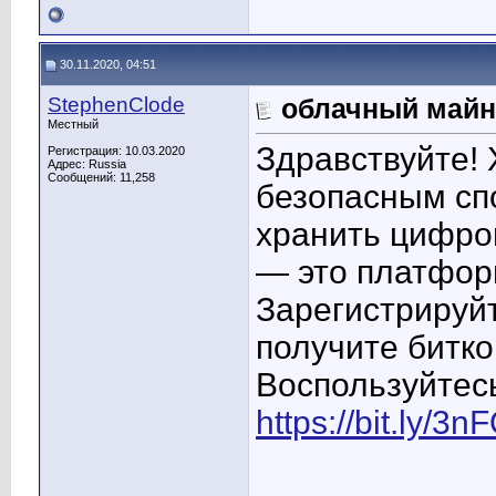
30.11.2020, 04:51
StephenClode
облачный майн
Местный
Здравствуйте! 
Регистрация: 10.03.2020
Адрес: Russia
Сообщений: 11,258
безопасным спо
хранить цифро
— это платфор
Зарегистрируйт
получите битко
Воспользуйтес
https://bit.ly/3