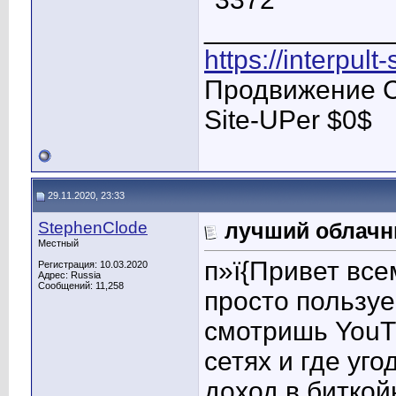
____________
https://interpult
Продвижение С
Site-UPer $0$
29.11.2020, 23:33
StephenClode
лучший облачн
Местный
п»ї{Привет все
Регистрация: 10.03.2020
Адрес: Russia
Сообщений: 11,258
просто пользу
смотришь YouTu
сетях и где уг
доход в биткой