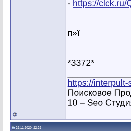
-
https://clck.r
п»ї
*3372*
____________
https://interpult
Поисковое Про
10 – Seo Студ
29.11.2020, 22:29