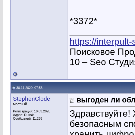
*3372*
____________
https://interpult
Поисковое Про
10 – Seo Студ
30.11.2020, 07:56
StephenClode
выгоден ли обл
Местный
Здравствуйте! 
Регистрация: 10.03.2020
Адрес: Russia
Сообщений: 11,258
безопасным спо
хранить цифро