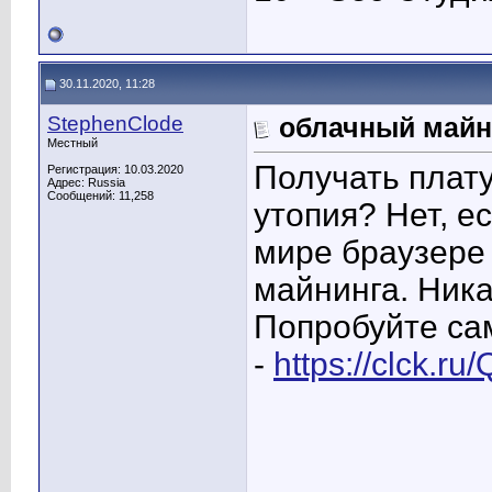
30.11.2020, 11:28
StephenClode
облачный майн
Местный
Получать плату
Регистрация: 10.03.2020
Адрес: Russia
Сообщений: 11,258
утопия? Нет, е
мире браузере
майнинга. Ника
Попробуйте са
-
https://clck.r