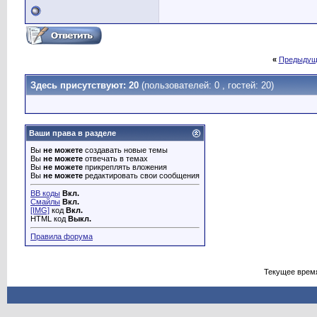
«
Предыдущ
Здесь присутствуют: 20
(пользователей: 0 , гостей: 20)
Ваши права в разделе
Вы
не можете
создавать новые темы
Вы
не можете
отвечать в темах
Вы
не можете
прикреплять вложения
Вы
не можете
редактировать свои сообщения
BB коды
Вкл.
Смайлы
Вкл.
[IMG]
код
Вкл.
HTML код
Выкл.
Правила форума
Текущее врем