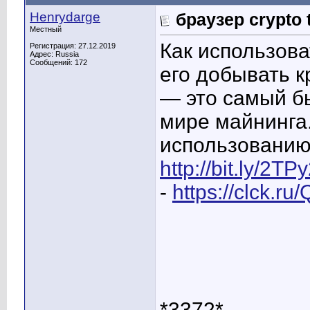
Henrydarge
браузер crypto 
Местный
Как использова
Регистрация: 27.12.2019
Адрес: Russia
Сообщений: 172
его добывать к
— это самый бы
мире майнинга.
использованию 
http://bit.ly/2TPy
-
https://clck.ru
*3372*