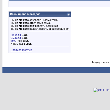
Ваши права в разделе
Вы
не можете
создавать новые темы
Вы
не можете
отвечать в темах
Вы
не можете
прикреплять вложения
Вы
не можете
редактировать свои сообщения
BB коды
Вкл.
Смайлы
Вкл.
[IMG]
код
Вкл.
HTML код
Выкл.
Правила форума
Текущее врем