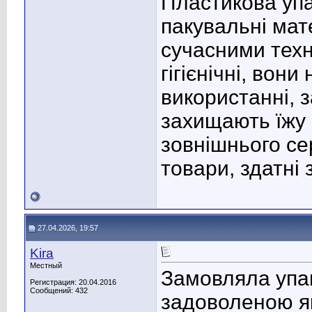
Пластикова упа
пакувальні мат
сучасними техн
гігієнічні, вон
використанні, 
захищають їжу 
зовнішнього с
товари, здатні
27.04.2026, 19:57
Kira
Местный
Замовляла упа
Регистрация: 20.04.2016
Сообщений: 432
задоволеною як