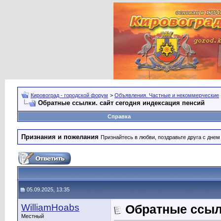
Кировоград - городской форум
>
Объявления. Частные и некоммерческие
Обратные ссылки. сайт сегодня индексация пенсий
Справка
Признания и пожелания
Признайтесь в любви, поздравьте друга с дне
05.09.2025, 13:35
WilliamHoabs
Обратные ссылк
Местный