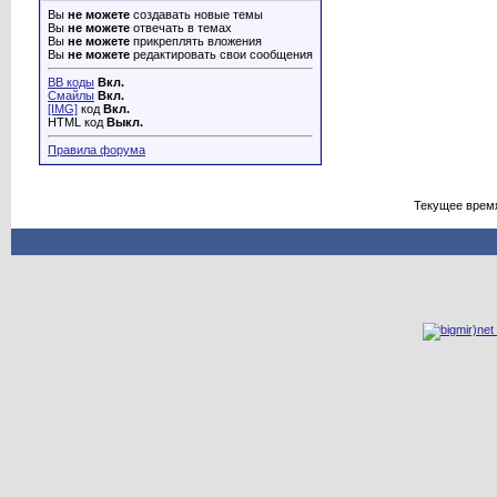
Вы
не можете
создавать новые темы
Вы
не можете
отвечать в темах
Вы
не можете
прикреплять вложения
Вы
не можете
редактировать свои сообщения
BB коды
Вкл.
Смайлы
Вкл.
[IMG]
код
Вкл.
HTML код
Выкл.
Правила форума
Текущее врем