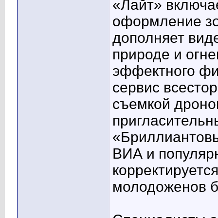
«Лайт» включа
оформление зо
дополняет вид
природе и огн
эффектного фи
сервис всесто
съемкой дроно
пригласительн
«Бриллиантовы
ВИА и популяр
корректируетс
молодоженов б