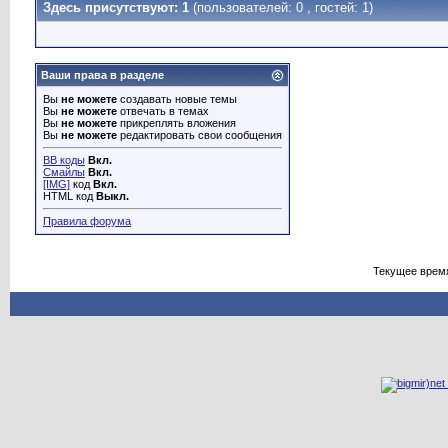
Здесь присутствуют: 1
(пользователей: 0 , гостей: 1)
Ваши права в разделе
Вы
не можете
создавать новые темы
Вы
не можете
отвечать в темах
Вы
не можете
прикреплять вложения
Вы
не можете
редактировать свои сообщения
BB коды
Вкл.
Смайлы
Вкл.
[IMG]
код
Вкл.
HTML код
Выкл.
Правила форума
Текущее врем