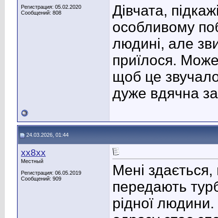
Дівчата, підкажі
Регистрация: 05.02.2020
Сообщений: 808
особливому поб
людині, але зв
приїлося. Може,
щоб це звучало
дуже вдячна за
24.03.2026, 01:44
хх8хх
Местный
Мені здається,
Регистрация: 06.05.2019
Сообщений: 909
передають турб
рідної людини. 