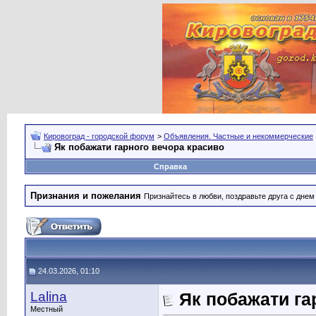
Кировоград - городской форум
>
Объявления. Частные и некоммерческие
Як побажати гарного вечора красиво
Справка
Признания и пожелания
Признайтесь в любви, поздравьте друга с дне
24.03.2026, 01:10
Lalina
Як побажати га
Местный