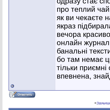
одразу стає сп
про теплий чай,
як ви чекаєте н
якраз підбирал
вечора красив
онлайн журнал 
банальні тексти
бо там немає ц
тільки приємні
впевнена, знай
«
Предыдущ