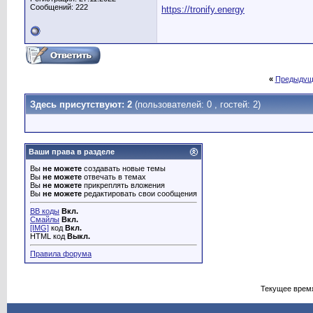
Сообщений: 222
https://tronify.energy
«
Предыдущ
Здесь присутствуют: 2
(пользователей: 0 , гостей: 2)
Ваши права в разделе
Вы
не можете
создавать новые темы
Вы
не можете
отвечать в темах
Вы
не можете
прикреплять вложения
Вы
не можете
редактировать свои сообщения
BB коды
Вкл.
Смайлы
Вкл.
[IMG]
код
Вкл.
HTML код
Выкл.
Правила форума
Текущее врем