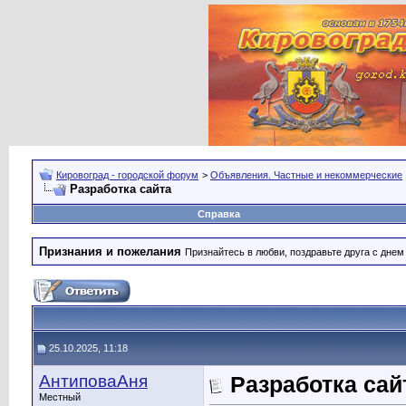
Кировоград - городской форум
>
Объявления. Частные и некоммерческие
Разработка сайта
Справка
Признания и пожелания
Признайтесь в любви, поздравьте друга с дне
25.10.2025, 11:18
АнтиповаАня
Разработка сай
Местный