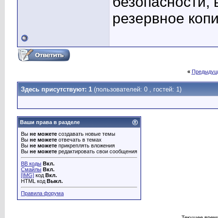
безопасности,
резервное копи
«
Предыдущ
Здесь присутствуют: 1
(пользователей: 0 , гостей: 1)
Ваши права в разделе
Вы
не можете
создавать новые темы
Вы
не можете
отвечать в темах
Вы
не можете
прикреплять вложения
Вы
не можете
редактировать свои сообщения
BB коды
Вкл.
Смайлы
Вкл.
[IMG]
код
Вкл.
HTML код
Выкл.
Правила форума
Текущее врем