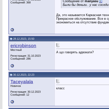
Сообщение от
manyasu
Сообщений: 368
Были бы деньги.. у нас соседи
Да, это называется Каркасная тех
Прекрасное обслуживание. Все в ср
экономиться на отсутствие фундам
28.12.2023, 15:50
ericrobinson
Местный
А що говорять адвокати?
Регистрация: 31.10.2023
Сообщений: 286
30.12.2023, 22:23
Taceyalala
Новичок
класс
Регистрация: 30.12.2023
Сообщений: 12