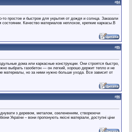
#
84
о-то простое и быстрое для укрытия от дождя и солнца. Заказали
 состоянии. Качество материалов неплохое, крепкие каркасы.В
#
85
одульные дома или каркасные конструкции. Они строятся быстро,
ожно выбрать газобетон — он легкий, хорошо держит тепло и не
е материалы, но за ними нужно больше ухода. Все зависит от
#
86
 поєднувати з деревом, металом, озелененням, створюючи
іони України – вони пропонують якісні матеріали, доступні ціни