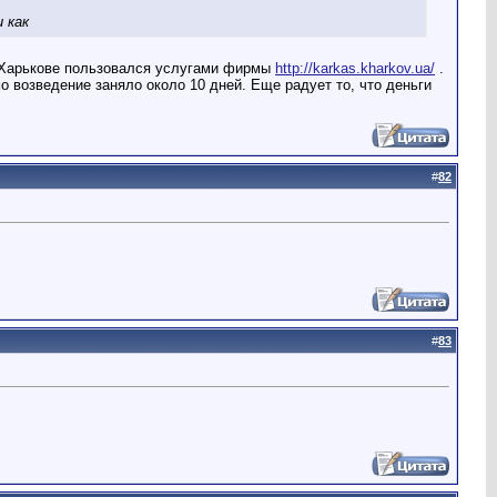
и как
 В Харькове пользовался услугами фирмы
http://karkas.kharkov.ua/
.
о возведение заняло около 10 дней. Еще радует то, что деньги
#
82
#
83