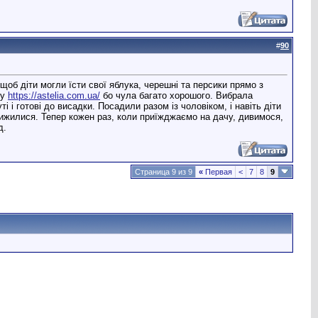
#
90
щоб діти могли їсти свої яблука, черешні та персики прямо з
ду
https://astelia.com.ua/
бо чула багато хорошого. Вибрала
 і готові до висадки. Посадили разом із чоловіком, і навіть діти
ижилися. Тепер кожен раз, коли приїжджаємо на дачу, дивимося,
д.
Страница 9 из 9
«
Первая
<
7
8
9