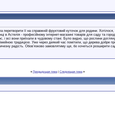
ла перетворити її на справжній фруктовий куточок для родини. Хотілося, 
ці в Астелія - професійному інтернет-магазині товарів для саду та горо
, і всі вони приїхали в чудовому стані. Було видно, що рослини доглянуті
імейною традицією. Уже через деякий час помітили, що дерева добре пр
еличезну радість. Обов’язково замовлятиму ще, бо хочеться розширити са
«
Предыдущая тема
|
Следующая тема
»