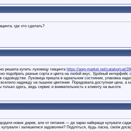
ацинта, где это сделать?
но решила купить луковицу гиацинта
https://agro-market.net/catalog/cat/29
но подобрать разные сорта и цвета на любой вкус. Удобный интерфейс 
в садоводстве. Луковица пришла в идеальном состоянии, упаковка наде
о вселило надежду на пышное цветение. Порадовала доступная цена, а к
ы только здесь, ведь сервис и внимательность к клиенту на высоте.
 додати нових дерев, але от питання — де зараз найкраще купувати саджан
 купували і залишилися задоволені? Поділіться, будь ласка, своїм досві