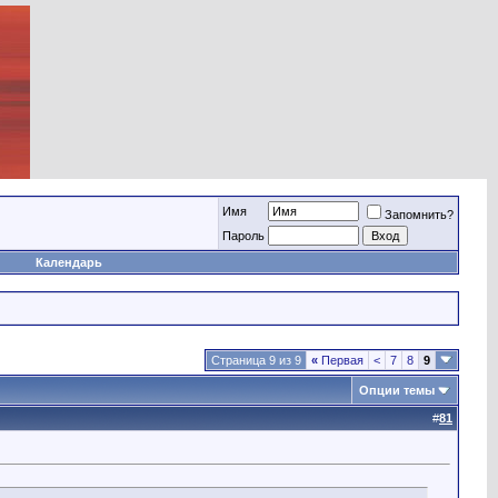
Имя
Запомнить?
Пароль
Календарь
Страница 9 из 9
«
Первая
<
7
8
9
Опции темы
#
81