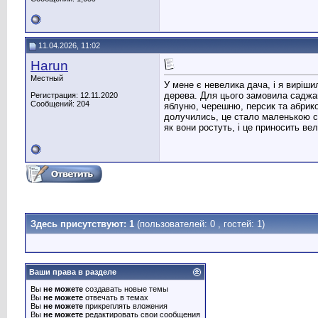
11.04.2026, 11:02
Harun
Местный
У мене є невелика дача, і я виріши
дерева. Для цього замовила саджан
Регистрация: 12.11.2020
Сообщений: 204
яблуню, черешню, персик та абрикос
долучились, це стало маленькою с
як вони ростуть, і це приносить в
Здесь присутствуют: 1
(пользователей: 0 , гостей: 1)
Ваши права в разделе
Вы
не можете
создавать новые темы
Вы
не можете
отвечать в темах
Вы
не можете
прикреплять вложения
Вы
не можете
редактировать свои сообщения