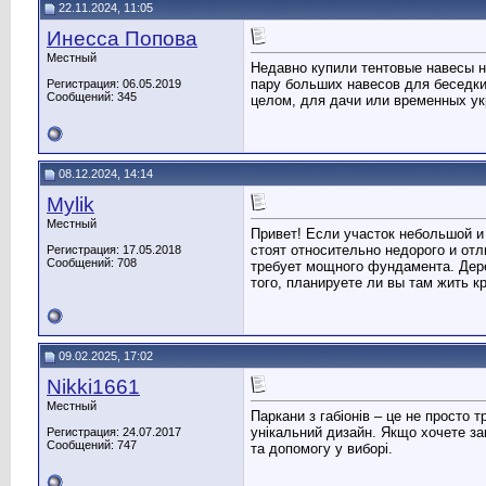
22.11.2024, 11:05
Инесса Попова
Местный
Недавно купили тентовые навесы 
пару больших навесов для беседки
Регистрация: 06.05.2019
Сообщений: 345
целом, для дачи или временных ук
08.12.2024, 14:14
Mylik
Местный
Привет! Если участок небольшой и
стоят относительно недорого и отл
Регистрация: 17.05.2018
Сообщений: 708
требует мощного фундамента. Дере
того, планируете ли вы там жить к
09.02.2025, 17:02
Nikki1661
Местный
Паркани з габіонів – це не просто 
унікальний дизайн. Якщо хочете з
Регистрация: 24.07.2017
Сообщений: 747
та допомогу у виборі.