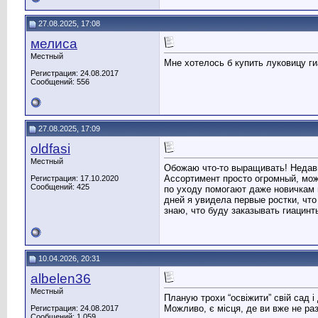
27.08.2025, 17:08
мелиса
Местный
Мне хотелось б купить луковицу ги
Регистрация: 24.08.2017
Сообщений: 556
27.08.2025, 17:09
oldfasi
Местный
Обожаю что-то выращивать! Недав
Ассортимент просто огромный, мож
Регистрация: 17.10.2020
Сообщений: 425
по уходу помогают даже новичкам 
дней я увидела первые ростки, чт
знаю, что буду заказывать гиацинт
10.04.2026, 20:31
albelen36
Местный
Планую трохи “освіжити” свій сад і
Можливо, є місця, де ви вже не раз
Регистрация: 24.08.2017
Сообщений: 1,059