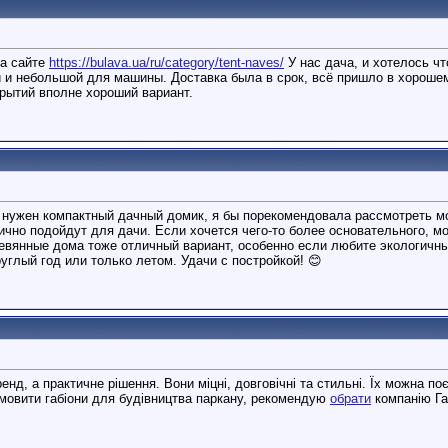
на сайте
https://bulava.ua/ru/category/tent-naves/
У нас дача, и хотелось чт
 и небольшой для машины. Доставка была в срок, всё пришло в хорошем
рытий вполне хороший вариант.
 нужен компактный дачный домик, я бы порекомендовала рассмотреть м
ично подойдут для дачи. Если хочется чего-то более основательного, м
вянные дома тоже отличный вариант, особенно если любите экологичны
руглый год или только летом. Удачи с постройкой! 😊
тренд, а практичне рішення. Вони міцні, довговічні та стильні. Їх можна
амовити габіони для будівництва паркану, рекомендую
обрати
компанію Габ