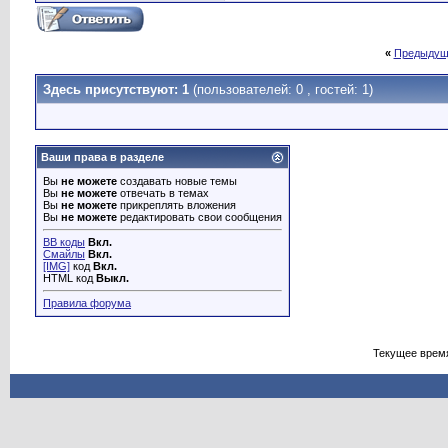
«
Предыдущ
Здесь присутствуют: 1
(пользователей: 0 , гостей: 1)
Ваши права в разделе
Вы
не можете
создавать новые темы
Вы
не можете
отвечать в темах
Вы
не можете
прикреплять вложения
Вы
не можете
редактировать свои сообщения
BB коды
Вкл.
Смайлы
Вкл.
[IMG]
код
Вкл.
HTML код
Выкл.
Правила форума
Текущее врем