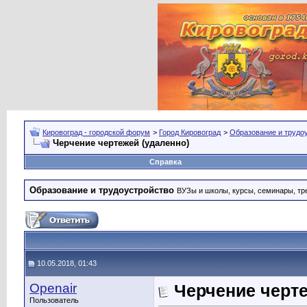
Кировоград - городской форум
>
Город Кировоград
>
Образование и трудо
Черчение чертежей (удаленно)
Справка
Образование и трудоустройство
ВУЗы и школы, курсы, семинары, тре
10.05.2018, 01:43
Openair
Черчение черте
Пользователь