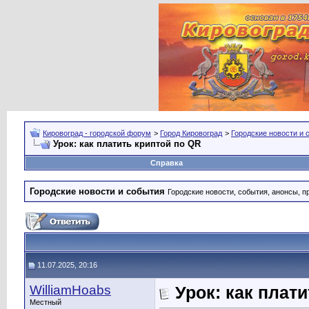
Кировоград - городской форум
>
Город Кировоград
>
Городские новости и 
Урок: как платить криптой по QR
Справка
Городские новости и события
Городские новости, события, анонсы, п
11.07.2025, 20:16
WilliamHoabs
Урок: как плат
Местный