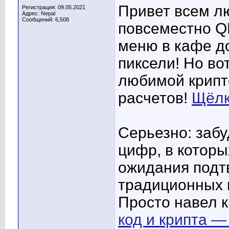
Привет всем л
Регистрация: 09.05.2021
Адрес: Nepal
Сообщений: 6,508
повсеместно Q
меню в кафе до 
пиксели! Но во
любимой крипт
расчетов!
Щёлк
Серьезно: забу
цифр, в которы
ожидания подт
традиционных 
Просто навел к
код и крипта —