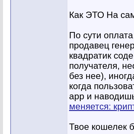
Как ЭТО На са
По сути оплата
продавец гене
квадратик сод
получателя, н
без нее), иногд
когда пользов
app и наводишь
меняется: крип
Твое кошелек б