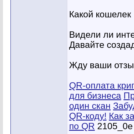
Какой кошелек
Видели ли инте
Давайте создад
Жду ваши отзы
QR-оплата крип
для бизнеса
Пр
один скан
Забу
QR-коду!
Как з
по QR
2105_0e