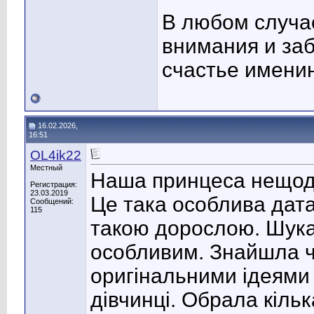
В любом случа
внимания и заб
счастье имени
16.02.2026,
16:51
OL4ik22
Местный
Наша принцеса нещода
Регистрация:
23.03.2019
Це така особлива дата
Сообщений:
115
такою дорослою. Шука
особливим. Знайшла ч
оригінальними ідеями 
дівчинці. Обрала кіль