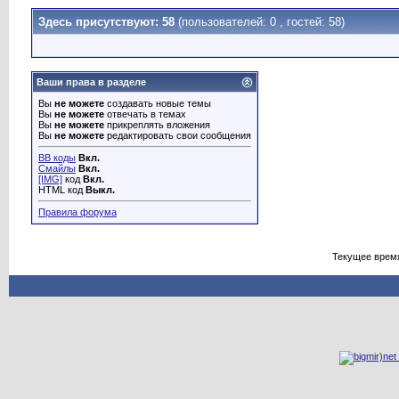
Здесь присутствуют: 58
(пользователей: 0 , гостей: 58)
Ваши права в разделе
Вы
не можете
создавать новые темы
Вы
не можете
отвечать в темах
Вы
не можете
прикреплять вложения
Вы
не можете
редактировать свои сообщения
BB коды
Вкл.
Смайлы
Вкл.
[IMG]
код
Вкл.
HTML код
Выкл.
Правила форума
Текущее врем