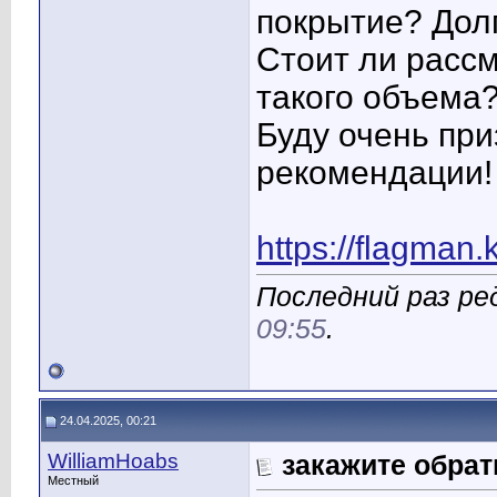
покрытие? Дол
Стоит ли расс
такого объема
Буду очень при
рекомендации!
https://flagman.
Последний раз ред
09:55
.
24.04.2025, 00:21
WilliamHoabs
закажите обра
Местный