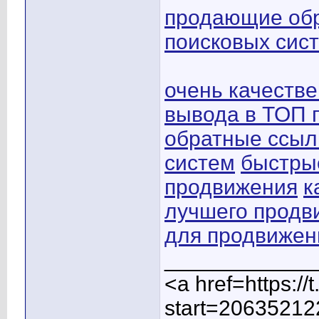
продающие обр
поисковых сис
очень качеств
вывода в ТОП 
обратные ссыл
систем
быстры
продвижения
к
лучшего продв
для продвижен
____________
<a href=https:/
start=20635212