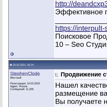
http://deandcx
Эффективное 
____________
https://interpult
Поисковое Про
10 – Seo Студ
20.02.2021, 05:24
StephenClode
Продвижение с
Местный
Нашел качеств
Регистрация: 10.03.2020
Адрес: Russia
Сообщений: 11,258
размещение ва
Вы получаете н