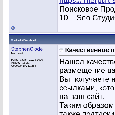
https://interpult
Поисковое Про
10 – Seo Студ
22.02.2021, 20:26
StephenClode
Качественное 
Местный
Нашел качеств
Регистрация: 10.03.2020
Адрес: Russia
Сообщений: 11,258
размещение ва
Вы получаете н
ссылками, кото
на ваш сайт.
Таким образом
также подтаски