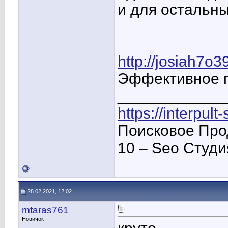
и для остальны
http://josiah7o3
Эффективное п
____________
https://interpult
Поисковое Про
10 – Seo Студ
28.02.2021, 12:02
mtaras761
Новичок