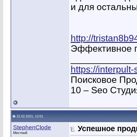
и для остальны
http://tristan8b
Эффективное п
____________
https://interpult
Поисковое Про
10 – Seo Студ
22.02.2021, 13:01
StephenClode
Успешное прод
Местный