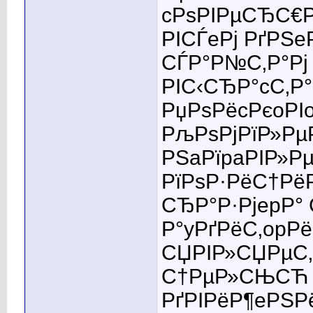
cРѕРІРµСЂС€Р
РІСЃeРј РґРЅe
СЃР°Р№С‚Р°Рј
РІС‹СЂР°cС‚Р
РџРѕРёcРєoРІ
РљРѕРјРїР»Рµ
РЅaРїpaРІР»Р
РїРѕР·РёС†Рё
СЂР°Р·РјepР°
Р°yРґРёС‚opРё
СЏРІР»СЏРµС
С†РµР»СЊСЋ Р
РґРІРёР¶eРЅРё