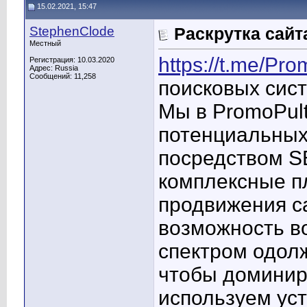
15.02.2021, 15:47
StephenClode
Раскрутка сайт
Местный
https://t.me/Pro
Регистрация: 10.03.2020
Адрес: Russia
Сообщений: 11,258
поисковых сист
Мы в PromoPul
потенциальных
посредством S
комплексные п
продвижения са
возможность в
спектром одол
чтобы доминир
используем ус