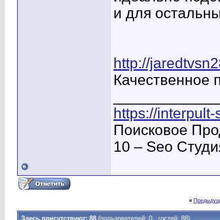
и для остальны
http://jaredtvs
Качественное 
____________
https://interpult
Поисковое Про
10 – Seo Студ
«
Предыдущ
Здесь присутствуют: 88
(пользователей: 0 , гостей: 88)