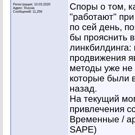
Споры о том, к
Регистрация: 10.03.2020
Адрес: Russia
Сообщений: 11,258
"работают" при
по сей день, п
бы прояснить в
линкбилдинга:
продвижения я
методы уже не 
которые были в
назад.
На текущий мо
привлечения с
Временные / а
SAPE)