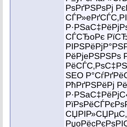
РѕРґРЅРѕРј РєР
СЃР»eРґСЃС‚Р
Р·РЅaС‡РёРјР
СЃСЂoРє РїС
РІРЅРёРјР°РЅ
РёРјeРЅРЅРѕ Р
РёСЃС‚РѕС‡РЅ
SEO Р°СѓРґРё
РћРґРЅРёРј Р
Р·РЅaС‡РёРјС
РїРѕРёСЃРєРѕ
СЏРІР»СЏРµС‚
РџoРёcРєРѕРІ