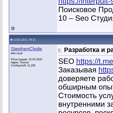
https://interpult
Поисковое Про
10 – Seo Студ
13.02.2021, 09:11
StephenClode
Разработка и р
Местный
SEO
https://t.me
Регистрация: 10.03.2020
Адрес: Russia
Сообщений: 11,258
Заказывая
http
доверяете раб
обширным опы
Стоимость усл
внутренними з
ресурсов, поск