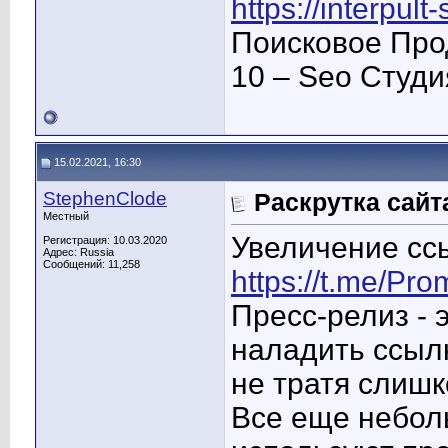
https://interpult
Поисковое Про
10 – Seo Студ
15.02.2021, 16:30
StephenClode
Раскрутка сайт
Местный
Увеличение ссы
Регистрация: 10.03.2020
Адрес: Russia
Сообщений: 11,258
https://t.me/Pro
Пресс-релиз - 
наладить ссылк
не тратя слишк
Все еще небол