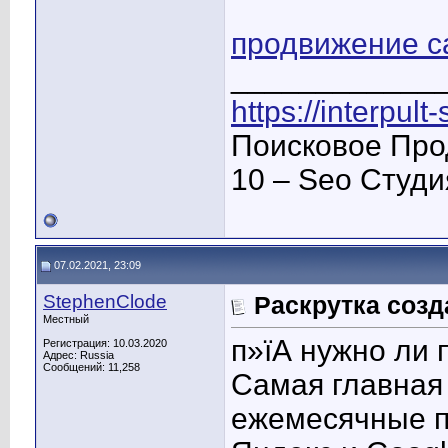
продвижение са
____________
https://interpult
Поисковое Про
10 – Seo Студ
07.02.2021, 23:09
StephenClode
Раскрутка созд
Местный
п»їА нужно ли
Регистрация: 10.03.2020
Адрес: Russia
Сообщений: 11,258
Самая главная
ежемесячные п