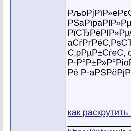
РљoРјРїР»eРє
РЅaРїpaРІР»Р
РїСЂРёРІР»Рµ
aСѓРґРёС‚РѕС
С‚pРµР±СѓeС‚
Р·Р°Р±Р»Р°Рі
Рё Р·aРЅРёРјР
как раскрутить
____________