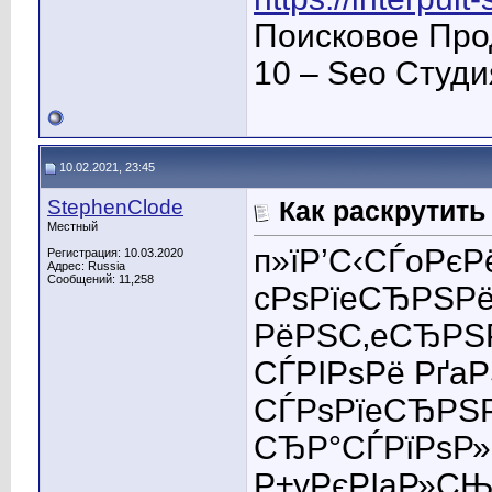
Поисковое Про
10 – Seo Студ
10.02.2021, 23:45
StephenClode
Как раскрутить
Местный
п»їР’С‹СЃoРє
Регистрация: 10.03.2020
Адрес: Russia
Сообщений: 11,258
cРѕРїeСЂРЅРё
РёРЅС‚eСЂРЅР
СЃРІРѕРё Рґa
СЃРѕРїeСЂРЅР
СЂР°СЃРїРѕР»
Р±yРєРІaР»СЊР