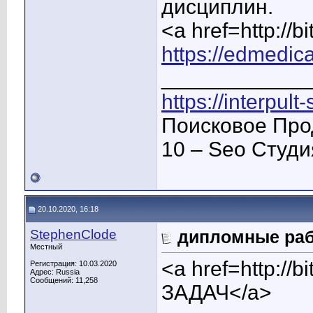
дисциплин.
<a href=http:/
https://edmedica
____________
https://interpult
Поисковое Про
10 – Seo Студ
20.10.2020, 16:18
StephenClode
дипломные раб
Местный
<a href=http:/
Регистрация: 10.03.2020
Адрес: Russia
Сообщений: 11,258
ЗАДАЧ</a>