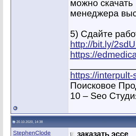
можно скачать 
менеджера высл
5) Сдайте рабо
http://bit.ly/2s
https://edmedica
____________
https://interpult
Поисковое Про
10 – Seo Студ
20.10.2020, 14:38
StephenClode
заказать эссе