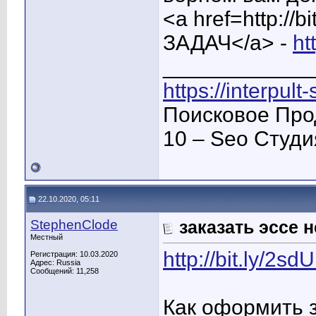
<a href=http:/
ЗАДАЧ</a> -
ht
____________
https://interpult
Поисковое Про
10 – Seo Студ
22.10.2020, 05:11
StephenClode
заказать эссе 
Местный
http://bit.ly/2s
Регистрация: 10.03.2020
Адрес: Russia
Сообщений: 11,258
Как оформить 