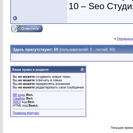
10 – Seo Студ
«
Предыдущ
Здесь присутствуют: 60
(пользователей: 0 , гостей: 60)
Ваши права в разделе
Вы
не можете
создавать новые темы
Вы
не можете
отвечать в темах
Вы
не можете
прикреплять вложения
Вы
не можете
редактировать свои сообщения
BB коды
Вкл.
Смайлы
Вкл.
[IMG]
код
Вкл.
HTML код
Выкл.
Правила форума
Текущее врем