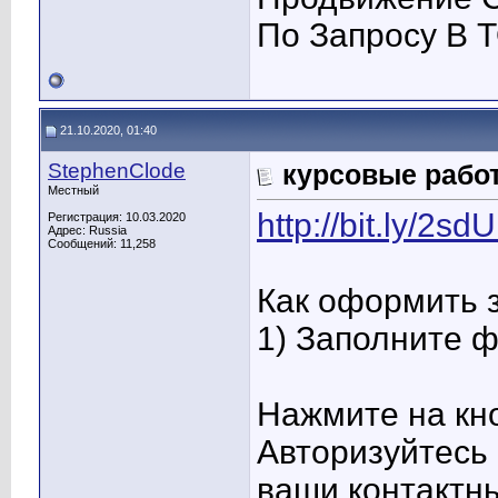
По Запросу В Т
21.10.2020, 01:40
StephenClode
курсовые работ
Местный
http://bit.ly/2s
Регистрация: 10.03.2020
Адрес: Russia
Сообщений: 11,258
Как оформить 
1) Заполните 
Нажмите на кно
Авторизуйтесь 
ваши контактн