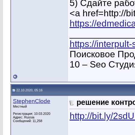
5) Сдайте рабо
<a href=http:/
https://edmedica
____________
https://interpult
Поисковое Про
10 – Seo Студ
22.10.2020, 05:16
StephenClode
решение контр
Местный
http://bit.ly/2s
Регистрация: 10.03.2020
Адрес: Russia
Сообщений: 11,258