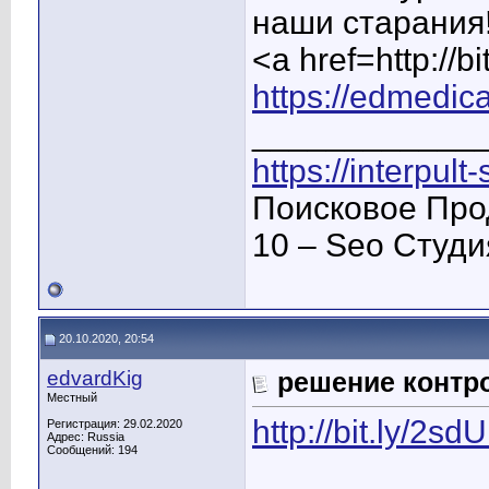
наши старания
<a href=http:/
https://edmedica
____________
https://interpult
Поисковое Про
10 – Seo Студ
20.10.2020, 20:54
edvardKig
решение контр
Местный
http://bit.ly/2s
Регистрация: 29.02.2020
Адрес: Russia
Сообщений: 194