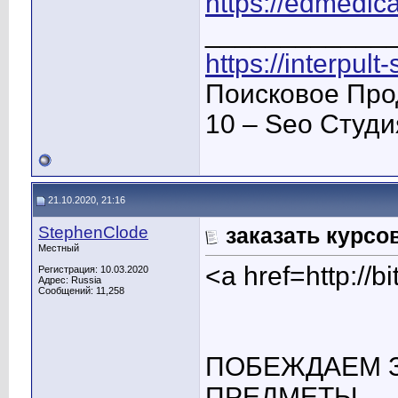
https://edmedica
____________
https://interpult
Поисковое Про
10 – Seo Студ
21.10.2020, 21:16
StephenClode
заказать курсо
Местный
<a href=http:/
Регистрация: 10.03.2020
Адрес: Russia
Сообщений: 11,258
ПОБЕЖДАЕМ З
ПРЕДМЕТЫ