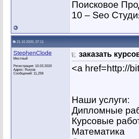
Поисковое Про
10 – Seo Студ
21.10.2020, 07:11
StephenClode
заказать курсо
Местный
<a href=http:/
Регистрация: 10.03.2020
Адрес: Russia
Сообщений: 11,258
Наши услуги:
Дипломные ра
Курсовые рабо
Математика