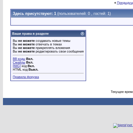
«
Предыдущ
Здесь присутствуют: 1
(пользователей: 0 , гостей: 1)
Ваши права в разделе
Вы
не можете
создавать новые темы
Вы
не можете
отвечать в темах
Вы
не можете
прикреплять вложения
Вы
не можете
редактировать свои сообщения
BB коды
Вкл.
Смайлы
Вкл.
[IMG]
код
Вкл.
HTML код
Выкл.
Правила форума
Текущее врем