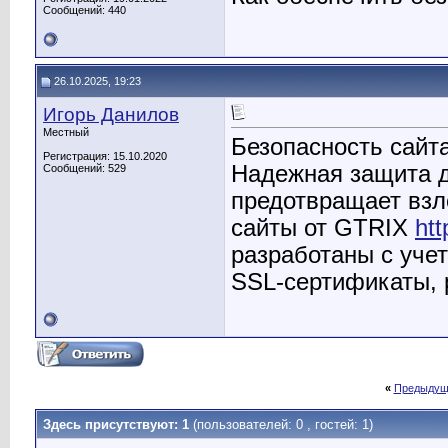
Сообщений: 440
26.10.2025, 19:23
Игорь Данилов
Местный
Безопасность сайта
Регистрация: 15.10.2020
Надежная защита д
Сообщений: 529
предотвращает вз
сайты от GTRIX
htt
разработаны с уче
SSL-сертификаты, р
«
Предыдущ
Здесь присутствуют: 1
(пользователей: 0 , гостей: 1)