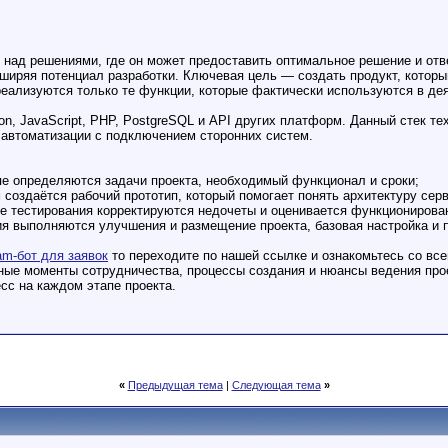
 над решениями, где он может предоставить оптимальное решение и отв
ширяя потенциал разработки. Ключевая цель — создать продукт, которы
еализуются только те функции, которые фактически используются в де
n, JavaScript, PHP, PostgreSQL и API других платформ. Данный стек те
в автоматизации с подключением сторонних систем.
апе определяются задачи проекта, необходимый функционал и сроки;
м создаётся рабочий прототип, который помогает понять архитектуру сер
ле тестирования корректируются недочеты и оценивается функционирован
ния выполняются улучшения и размещение проекта, базовая настройка и
ram-бот для заявок
то переходите по нашей ссылке и ознакомьтесь со все
ные моменты сотрудничества, процессы создания и нюансы ведения прое
есс на каждом этапе проекта.
«
Предыдущая тема
|
Следующая тема
»