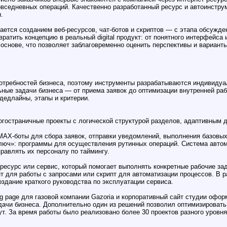
овседневных операций. Качественно разработанный ресурс и автоинстру
.
ется созданием веб-ресурсов, чат-ботов и скриптов — с этапа обсужден
евратить концепцию в реальный digital продукт: от понятного интерфейс
основе, что позволяет заблаговременно оценить перспективы и вариант
потребностей бизнеса, поэтому инструменты разрабатываются индивиду
ные задачи бизнеса — от приема заявок до оптимизации внутренней раб
дедлайны, этапы и критерии.
ногостраничные проекты с логической структурой разделов, адаптивным
и MAX-боты для сбора заявок, отправки уведомлений, выполнения базовы
ключ»: программы для осуществления рутинных операций. Система авто
равлять их персоналу по таймингу.
ресурс или сервис, который помогает выполнять конкретные рабочие за
нт для работы с запросами или скрипт для автоматизации процессов. В 
здание краткого руководства по эксплуатации сервиса.
g page для газовой компании Gazoria и корпоративный сайт студии офор
ачи бизнеса. Дополнительно один из решений позволил оптимизировать
ут. За время работы было реализовано более 30 проектов разного уровн