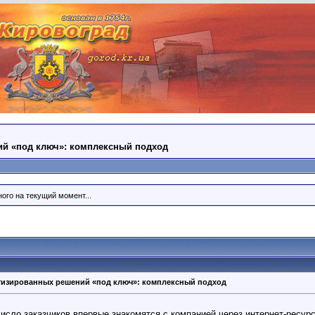
ий «под ключ»: комплексный подход
ого на текущий момент...
матизированных решений «под ключ»: комплексный подход
исло заказчиков впервые знакомятся с компанией через интернет-ресурс