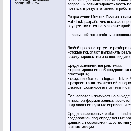
Сообщений: 2,752
запросы и оптимизировать часть п
повышать результативность работы
Разработчик Михаил Якушев занима
Fullstack-разработчик помогает пр
осуществляется на безвозмездной 
Главные области работы и сервисы
Любой проект стартует с разбора 
которые помогают выполнять реаль
формулировок: вы заранее видите 
Среди основных направлений:
• проектирование веб-ресурсов: м
платформе;
• создание ботов: Telegram-, ВК- 
• разработка автоматизаций «под 
файлов, формировать отчеты и отп
Пользователь получает на выходе 
и простой формой заявки, ассисте
подключение нужных сервисов и со
Среди завершенных работ — landin
создавались под определенные зад
данных с нескольких часов до мин
автоматизации.