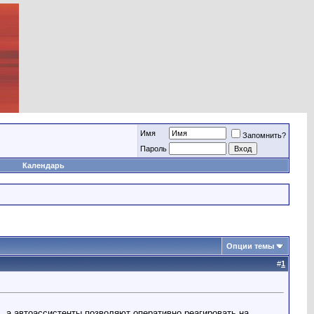
Имя
Запомнить?
Пароль
Календарь
Опции темы
#
1
, а автоассистенты позволяют оперативно реагировать на