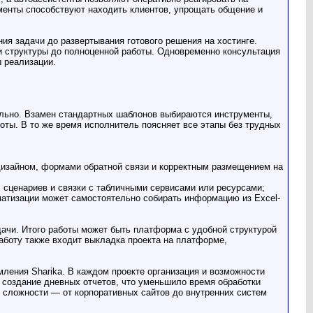
менты способствуют находить клиентов, упрощать общение и
ия задачи до развертывания готового решения на хостинге.
а и структуры до полноценной работы. Одновременно консультация
ы реализации.
ально. Взамен стандартных шаблонов выбираются инструменты,
оты. В то же время исполнитель поясняет все этапы без трудных
 дизайном, формами обратной связи и корректным размещением на
х сценариев и связки с табличными сервисами или ресурсами;
матизации может самостоятельно собирать информацию из Excel-
дачи. Итого работы может быть платформа с удобной структурой
работу также входит выкладка проекта на платформе,
мления Sharika. В каждом проекте организация и возможности
 создание дневных отчетов, что уменьшило время обработки
я сложности — от корпоративных сайтов до внутренних систем