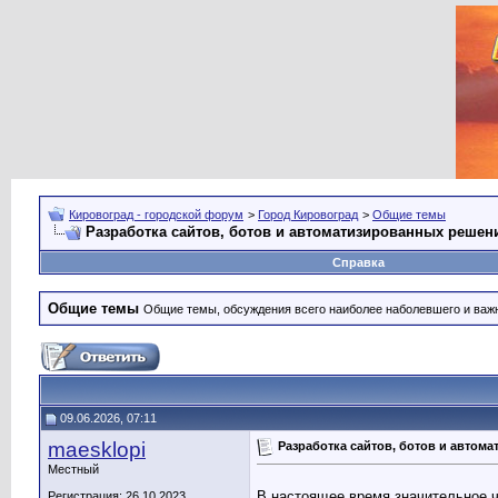
Кировоград - городской форум
>
Город Кировоград
>
Общие темы
Разработка сайтов, ботов и автоматизированных решен
Справка
Общие темы
Общие темы, обсуждения всего наиболее наболевшего и важн
09.06.2026, 07:11
maesklopi
Разработка сайтов, ботов и авто
Местный
В настоящее время значительное ч
Регистрация: 26.10.2023