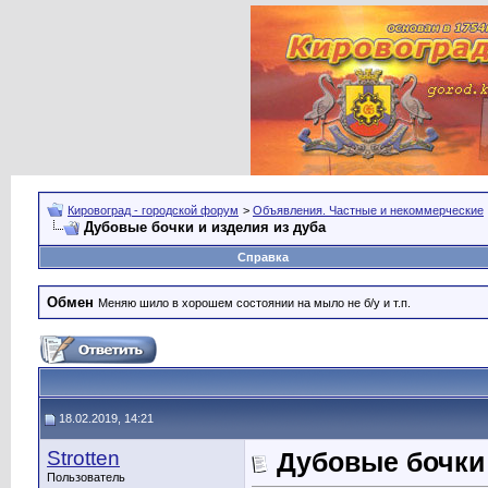
Кировоград - городской форум
>
Объявления. Частные и некоммерческие
Дубовые бочки и изделия из дуба
Справка
Обмен
Меняю шило в хорошем состоянии на мыло не б/у и т.п.
18.02.2019, 14:21
Strotten
Дубовые бочки 
Пользователь