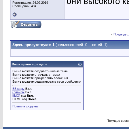
они высокого к
Регистрация: 24.02.2019
Сообщений: 494
«
Предыдущ
Здесь присутствуют: 1
(пользователей: 0 , гостей: 1)
Ваши права в разделе
Вы
не можете
создавать новые темы
Вы
не можете
отвечать в темах
Вы
не можете
прикреплять вложения
Вы
не можете
редактировать свои сообщения
BB коды
Вкл.
Смайлы
Вкл.
[IMG]
код
Вкл.
HTML код
Выкл.
Правила форума
Текущее врем