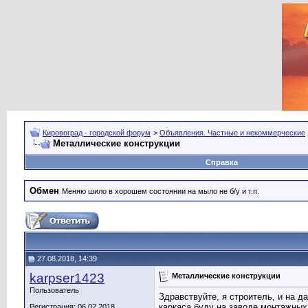
Кировоград - городской форум
>
Объявления. Частные и некоммерческие
Металлические конструкции
Справка
Обмен
Меняю шило в хорошем состоянии на мыло не б/у и т.п.
27.08.2018, 14:39
karpser1423
Металлические конструкции
Пользователь
Здравствуйте, я строитель, и на 
каркаса буду на заводе монтажных
Регистрация: 06.02.2018