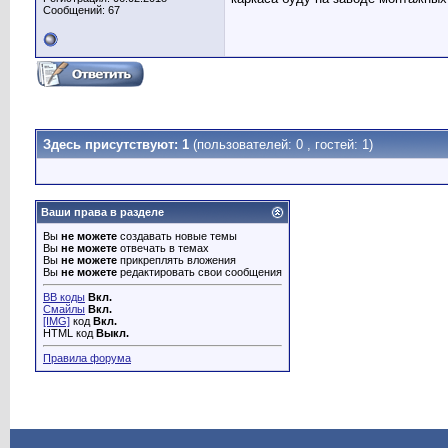
Сообщений: 67
Здесь присутствуют: 1
(пользователей: 0 , гостей: 1)
Ваши права в разделе
Вы
не можете
создавать новые темы
Вы
не можете
отвечать в темах
Вы
не можете
прикреплять вложения
Вы
не можете
редактировать свои сообщения
BB коды
Вкл.
Смайлы
Вкл.
[IMG]
код
Вкл.
HTML код
Выкл.
Правила форума