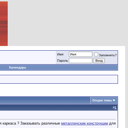
Имя
Запомнить?
Пароль
Календарь
Опции темы
#
1
ия каркаса ? Заказывать различные
металличские конструкции
для