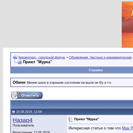
Кировоград - городской форум
>
Объявления. Частные и некоммерческие
Приют "Мурка"
Справка
Обмен
Меняю шило в хорошем состоянии на мыло не б/у и т.п.
14.08.2018, 13:09
Назар4
Приют "Мурка"
Пользователь
Интересная статья о том что
Max P
Регистрация: 17.05.2018