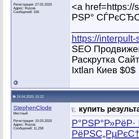
<a href=https:
Регистрация: 27.02.2020
Адрес: Russia
Сообщений: 166
РЅР° СЃРєСЂС
____________
https://interpult
SEO Продвижен
Раскрутка Сай
Ixtlan Киев $0$
24.04.2020, 01:22
StephenClode
купить результ
Местный
Р°РЅР°Р»РёР·
Регистрация: 10.03.2020
Адрес: Russia
Сообщений: 11,258
РёРЅС„РµРєС†