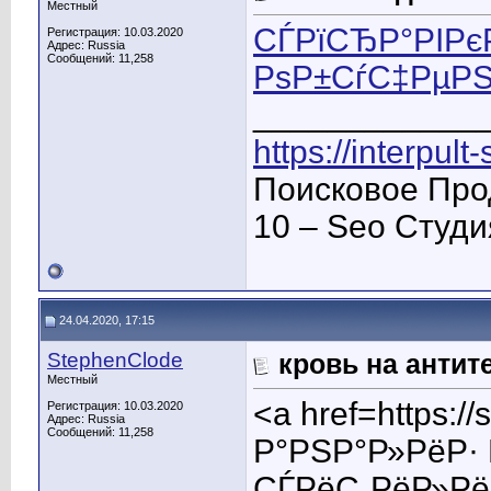
Местный
СЃРїСЂР°РІРє
Регистрация: 10.03.2020
Адрес: Russia
Сообщений: 11,258
РѕР±СѓС‡РµРЅ
____________
https://interpult
Поисковое Про
10 – Seo Студ
24.04.2020, 17:15
StephenClode
кровь на антит
Местный
<a href=https:
Регистрация: 10.03.2020
Адрес: Russia
Сообщений: 11,258
Р°РЅР°Р»РёР·
СЃРёС„РёР»Рё