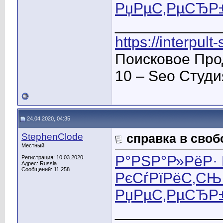
РџРµС‚РµСЂР
____________
https://interpult
Поисковое Про
10 – Seo Студ
24.04.2020, 04:35
StephenClode
справка в сво
Местный
Р°РЅР°Р»РёР· 
Регистрация: 10.03.2020
Адрес: Russia
Сообщений: 11,258
РєСѓРїРёС‚СЊ 
РџРµС‚РµСЂР
____________