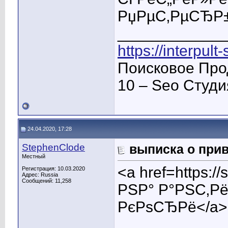
РџРµС‚РµСЂР±
____________
https://interpult
Поисковое Про
10 – Seo Студ
24.04.2020, 17:28
StephenClode
выписка о прив
Местный
<a href=https:
Регистрация: 10.03.2020
Адрес: Russia
Сообщений: 11,258
РЅР° Р°РЅС‚Р
РєРѕСЂРё</a>
____________