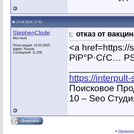
24.04.2020, 17:51
StephenClode
отказ от вакци
Местный
<a href=https:
Регистрация: 10.03.2020
Адрес: Russia
Сообщений: 11,258
РїР°Р·СѓС… Р
____________
https://interpult
Поисковое Про
10 – Seo Студ
«
Предыдущ