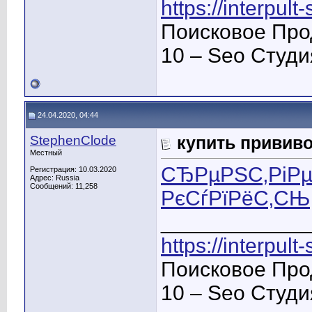
https://interpult
Поисковое Про
10 – Seo Студ
24.04.2020, 04:44
StephenClode
купить прививо
Местный
СЂРµРЅС‚РіРµ
Регистрация: 10.03.2020
Адрес: Russia
Сообщений: 11,258
РєСѓРїРёС‚СЊ
____________
https://interpult
Поисковое Про
10 – Seo Студ