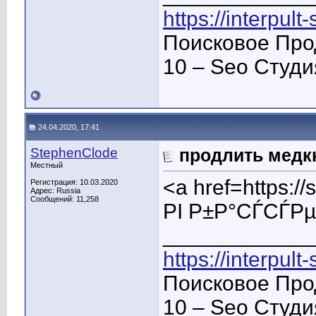
https://interpult
Поисковое Про
10 – Seo Студ
24.04.2020, 17:41
StephenClode
продлить медк
Местный
<a href=https:
Регистрация: 10.03.2020
Адрес: Russia
Сообщений: 11,258
РІ Р±Р°СЃСЃР
____________
https://interpult
Поисковое Про
10 – Seo Студ