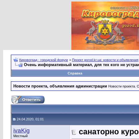
Кировоград - городской форум
>
Проект gorod.kr.ua: новости и объявления
Очень информативный материал, для тех кого не устра
Справка
Новости проекта, объявления администрации
Новости проекта. 
24.04.2020, 01:01
ivaKig
санаторно куро
Местный