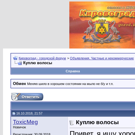
Кировоград - городской форум
>
Объявления. Частные и некоммерческие
Куплю волосы
Справка
Обмен
Меняю шило в хорошем состоянии на мыло не б/у и т.п.
16.10.2018, 21:57
ToxicMeg
Куплю волосы
Новичок
Привет, я ищу хор
Регистрация: 30.09.2018