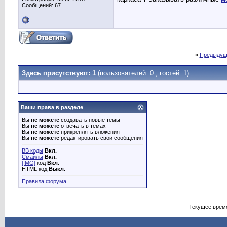
Сообщений: 67
«
Предыдущ
Здесь присутствуют: 1
(пользователей: 0 , гостей: 1)
Ваши права в разделе
Вы
не можете
создавать новые темы
Вы
не можете
отвечать в темах
Вы
не можете
прикреплять вложения
Вы
не можете
редактировать свои сообщения
BB коды
Вкл.
Смайлы
Вкл.
[IMG]
код
Вкл.
HTML код
Выкл.
Правила форума
Текущее врем