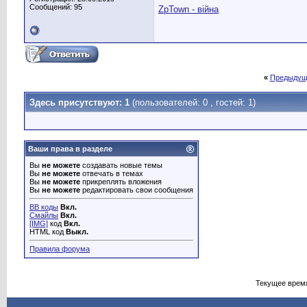
Сообщений: 95
ZpTown - війна
«
Предыдущ
Здесь присутствуют: 1
(пользователей: 0 , гостей: 1)
Ваши права в разделе
Вы
не можете
создавать новые темы
Вы
не можете
отвечать в темах
Вы
не можете
прикреплять вложения
Вы
не можете
редактировать свои сообщения
BB коды
Вкл.
Смайлы
Вкл.
[IMG]
код
Вкл.
HTML код
Выкл.
Правила форума
Текущее врем