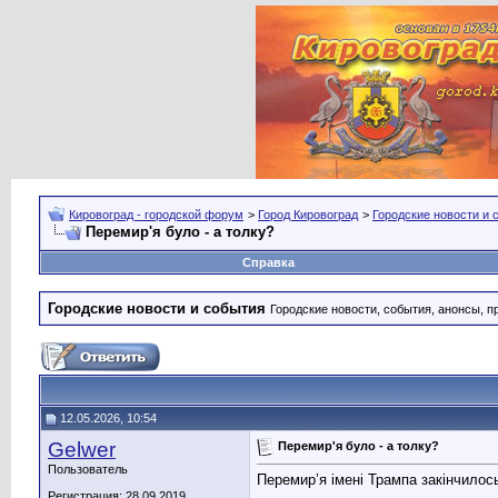
Кировоград - городской форум
>
Город Кировоград
>
Городские новости и 
Перемир'я було - а толку?
Справка
Городские новости и события
Городские новости, события, анонсы, п
12.05.2026, 10:54
Gelwer
Перемир'я було - а толку?
Пользователь
Перемир’я імені Трампа закінчилос
Регистрация: 28.09.2019