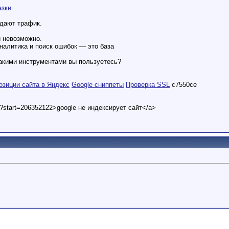
азки
едают трафик.
и невозможно.
аналитика и поиск ошибок — это база
 какими инструментами вы пользуетесь?
озиции сайта в Яндекс
Google сниппеты
Проверка SSL
c7550ce
t?start=206352122>google не индексирует сайт</a>