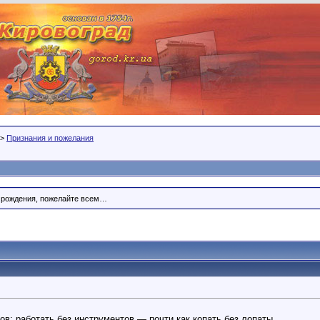
>
Признания и пожелания
м рождения, пожелайте всем…
в: работать без инструментов — почти как копать без лопаты.