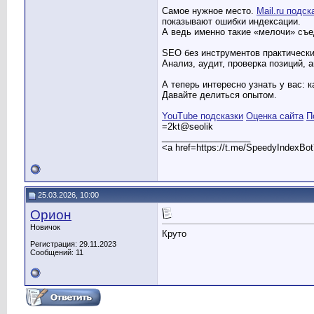
Самое нужное место.
Mail.ru подск
показывают ошибки индексации.
А ведь именно такие «мелочи» съ
SEO без инструментов практическ
Анализ, аудит, проверка позиций, 
А теперь интересно узнать у вас:
Давайте делиться опытом.
YouTube подсказки
Оценка сайта
П
=2kt@seolik
__________________
<a href=https://t.me/SpeedyIndexBo
25.03.2026, 10:00
Орион
Новичок
Круто
Регистрация: 29.11.2023
Сообщений: 11