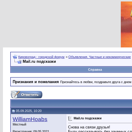
Кировоград - городской форум
>
Объявления. Частные и некоммерческие
Mail.ru подсказки
Справка
Признания и пожелания
Признайтесь в любви, поздравьте друга с дне
05.09.2025, 10:20
WilliamHoabs
Mail.ru подсказки
Местный
Снова на связи друзья!
Буду рассказывать без заумных сло
Регистрация: 09.05.2021