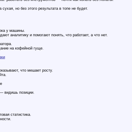
сухая, но без этого результата в топе не будет.
рка у машины.
ают аналитику и помогают понять, что работает, а что нет.
затора.
дание на кофейной гуще.
зки
оказывают, что мешает росту.
йта.
le
 — видишь позиции.
овая статистика.
ности.