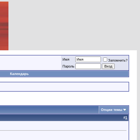
Имя
Запомнить?
Пароль
Календарь
Опции темы
#
1