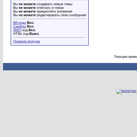
Вы
не можете
создавать новые темы
Вы
не можете
отвечать в темах
Вы
не можете
прикреплять вложения
Вы
не можете
редактировать свои сообщения
BB коды
Вкл.
Смайлы
Вкл.
[IMG]
код
Вкл.
HTML код
Выкл.
Правила форума
Текущее врем