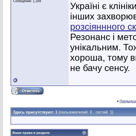
Сообщений: 1,169
Україні є клінік
інших захворю
розсіяннного с
Резонанс і мето
унікальним. То
хороша, тому в
не бачу сенсу.
«
Предыдущ
Здесь присутствуют: 1
(пользователей: 0 , гостей: 1)
Ваши права в разделе