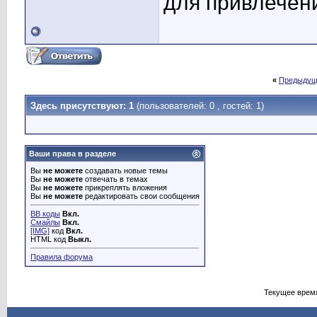
для привлечени
«
Предыдущ
Здесь присутствуют: 1
(пользователей: 0 , гостей: 1)
Ваши права в разделе
Вы
не можете
создавать новые темы
Вы
не можете
отвечать в темах
Вы
не можете
прикреплять вложения
Вы
не можете
редактировать свои сообщения
BB коды
Вкл.
Смайлы
Вкл.
[IMG]
код
Вкл.
HTML код
Выкл.
Правила форума
Текущее врем