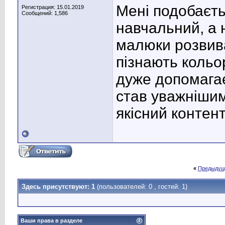
Мені подобаєть
Регистрация: 15.01.2019
Сообщений: 1,586
навчальний, а 
малюки розвив
пізнають коль
дуже допомагає
став уважнішим
якісний контен
«
Предыдущ
Здесь присутствуют: 1
(пользователей: 0 , гостей: 1)
Ваши права в разделе