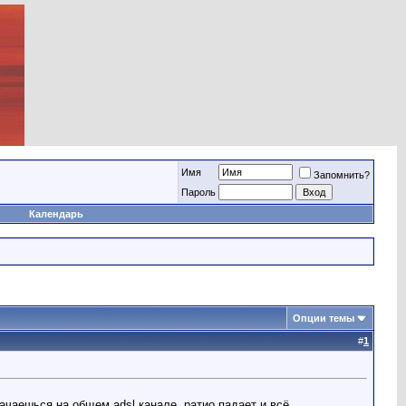
Имя
Запомнить?
Пароль
Календарь
Опции темы
#
1
ачаешься на общем adsl канале, ратио падает и всё...