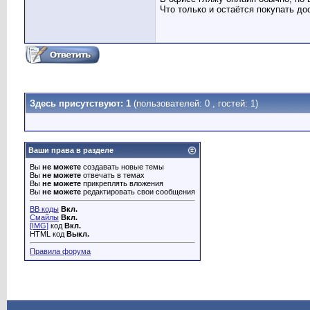
Что только и остаётся покупать до
Здесь присутствуют: 1
(пользователей: 0 , гостей: 1)
Ваши права в разделе
Вы
не можете
создавать новые темы
Вы
не можете
отвечать в темах
Вы
не можете
прикреплять вложения
Вы
не можете
редактировать свои сообщения
BB коды
Вкл.
Смайлы
Вкл.
[IMG]
код
Вкл.
HTML код
Выкл.
Правила форума