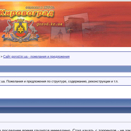
>
Сайт gorod.kr.ua - пожелания и предложения
r.ua. Пожелания и предложения по структуре, содержанию, реконструкции и т.п.
 последнее время грузится мееедлено. Стал качать с торрентов - не зак