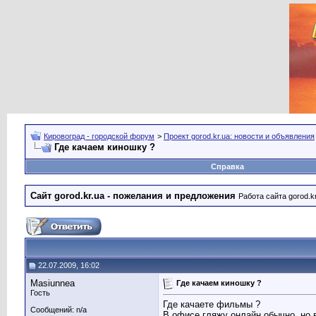
Кировоград - городской форум
>
Проект gorod.kr.ua: новости и объявления
Где качаем киношку ?
Справка
Сайт gorod.kr.ua - пожелания и предложения
Работа сайта gorod.k
22.07.2009, 16:02
Masiunnea
Где качаем киношку ?
Гость
Где качаете фильмы ?
Сообщений: n/a
В офисе гляжу онлайн обычно, но в