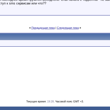
ступ к sms сервисам или что??
«
Предыдущая тема
|
Следующая тема
»
Текущее время:
19:28
. Часовой пояс GMT +3.