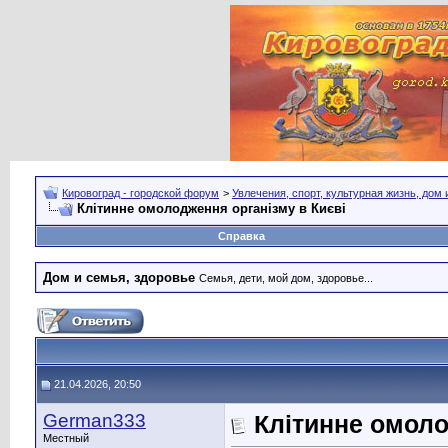
Кировоград - городской форум
>
Увлечения, спорт, культурная жизнь, дом
Клітинне омолодження організму в Києві
Справка
Дом и семья, здоровье
Семья, дети, мой дом, здоровье...
21.04.2026, 20:50
German333
Клітинне омоло
Местный