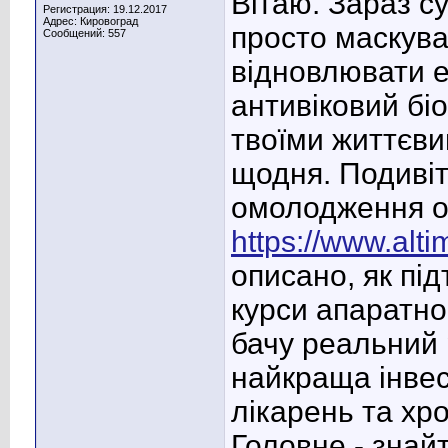
Вітаю. Зараз с
Регистрация: 19.12.2017
Адрес: Кировоград
просто маскува
Сообщений: 557
відновлювати е
антивіковий бі
твоїми життєви
щодня. Подивіт
омолодження ос
https://www.alti
описано, як пі
курси апаратног
бачу реальний р
найкраща інвес
лікарень та хро
Головне - знайт