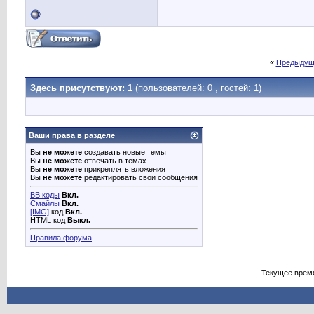
«
Предыдущ
Здесь присутствуют: 1
(пользователей: 0 , гостей: 1)
Ваши права в разделе
Вы
не можете
создавать новые темы
Вы
не можете
отвечать в темах
Вы
не можете
прикреплять вложения
Вы
не можете
редактировать свои сообщения
BB коды
Вкл.
Смайлы
Вкл.
[IMG]
код
Вкл.
HTML код
Выкл.
Правила форума
Текущее врем