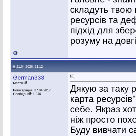
складуть твою 
ресурсів та де
підхід для збе
розуму на довг
21.04.2026, 21:12
German333
Местный
Дякую за таку 
Регистрация: 27.04.2017
Сообщений: 1,240
карта ресурсів"
себе. Якраз хот
ніж просто пох
Буду вивчати с