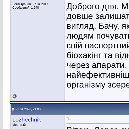
Доброго дня. Ме
Регистрация: 27.04.2017
Сообщений: 1,240
довше залишат
вигляд. Бачу, я
людям почувати
свій паспортни
біохакінг та ві
через апарати.
найефективніш
організму зсер
21.04.2026, 21:09
Lozhechnik
Местный