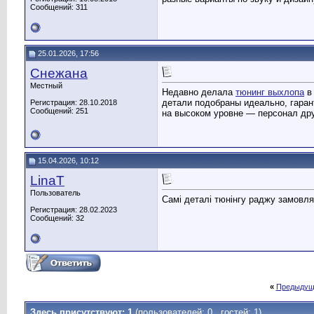
Сообщений: 311
25.01.2026, 17:56
Снежана
Местный
Недавно делала
тюнинг выхлопа
в 
детали подобраны идеально, гарант
Регистрация: 28.10.2018
Сообщений: 251
на высоком уровне — персонал др
15.04.2026, 10:12
LinaT
Пользователь
Самі деталі тюнінгу раджу замовл
Регистрация: 28.02.2023
Сообщений: 32
«
Предыдущ
Здесь присутствуют: 1
(пользователей: 0 , гостей: 1)