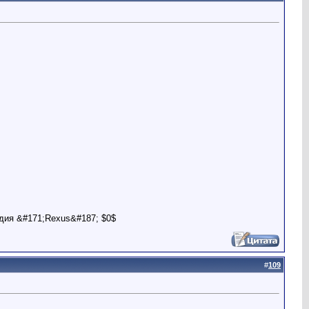
дия &#171;Rexus&#187; $0$
#
109