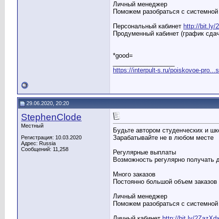
Личный менеджер
Поможем разобраться с системной 
Персональный кабинет
http://bit.l
Продуменный кабинет (график сдач
*good=
__________________
https://interpult-s.ru/poiskovoe-pro...
29.06.2020, 20:20
StephenClode
Местный
Будьте автором студенческих и ш
Зарабатывайте не в любом месте
Регистрация: 10.03.2020
Адрес: Russia
Сообщений: 11,258
Регулярные выплаты
Возможность регулярно получать 
Много заказов
Постоянно большой объем заказов
Личный менеджер
Поможем разобраться с системной 
Личный кабинет
http://bit.ly/2ZazXd