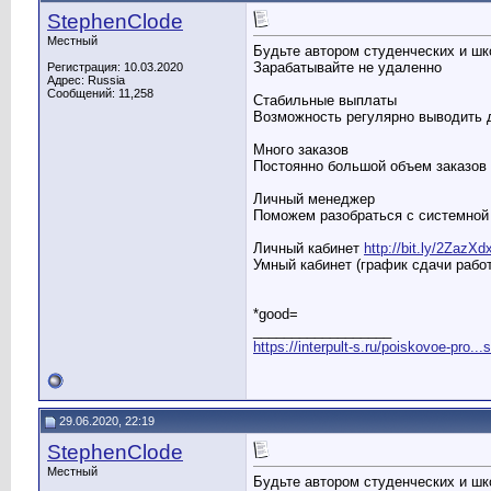
StephenClode
Местный
Будьте автором студенческих и ш
Зарабатывайте не удаленно
Регистрация: 10.03.2020
Адрес: Russia
Сообщений: 11,258
Стабильные выплаты
Возможность регулярно выводить 
Много заказов
Постоянно большой объем заказов
Личный менеджер
Поможем разобраться с системной 
Личный кабинет
http://bit.ly/2ZazXd
Умный кабинет (график сдачи рабо
*good=
__________________
https://interpult-s.ru/poiskovoe-pro...
29.06.2020, 22:19
StephenClode
Местный
Будьте автором студенческих и ш