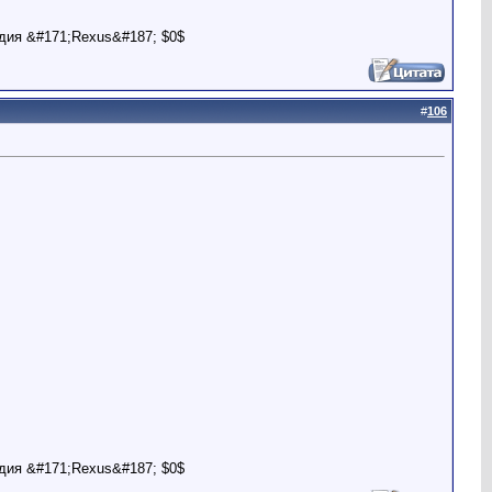
дия &#171;Rexus&#187; $0$
#
106
дия &#171;Rexus&#187; $0$