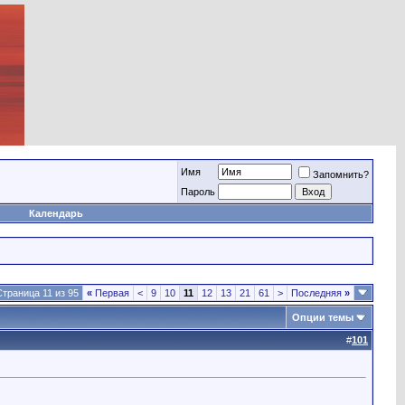
Имя
Запомнить?
Пароль
Календарь
Страница 11 из 95
«
Первая
<
9
10
11
12
13
21
61
>
Последняя
»
Опции темы
#
101