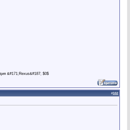
дия &#171;Rexus&#187; $0$
#
102