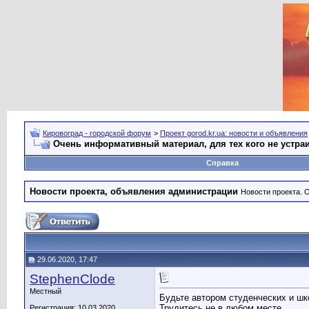
Кировоград - городской форум
>
Проект gorod.kr.ua: новости и объявления
Очень информативный материал, для тех кого не устра
Справка
Новости проекта, объявления администрации
Новости проекта. 
29.06.2020, 17:47
StephenClode
Местный
Будьте автором студенческих и ш
Трудитесь не в любом месте
Регистрация: 10.03.2020