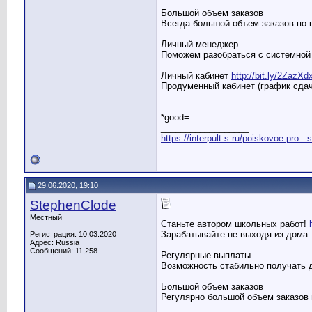
Большой объем заказов
Всегда большой объем заказов по
Личный менеджер
Поможем разобраться с системной 
Личный кабинет
http://bit.ly/2ZazXd
Продуменный кабинет (график сдач
*good=
__________________
https://interpult-s.ru/poiskovoe-pro...
29.06.2020, 19:10
StephenClode
Местный
Станьте автором школьных работ!
Зарабатывайте не выходя из дома
Регистрация: 10.03.2020
Адрес: Russia
Сообщений: 11,258
Регулярные выплаты
Возможность стабильно получать
Большой объем заказов
Регулярно большой объем заказов