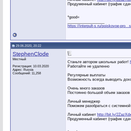
Продуменный кабинет (график сдач
*good=
__________________
https://interpult-s.ru/poiskovoe-pro...
29.06.2020, 20:22
StephenClode
Местный
Станьте автором школьных работ!
Работайте не удаленно
Регистрация: 10.03.2020
Адрес: Russia
Сообщений: 11,258
Регулярные выплаты
Возможность всегда выводить до
Очень много заказов
Постоянно большой объем заказов
Личный менеджер
Поможем разобраться с системной 
Личный кабинет
http://bit.ly/2ZazXd
Продуменный кабинет (график сдач