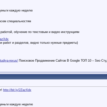
деньги каждую неделю
 всем специальностям
работой, обучение по текстовым и видео инструкциям
2ZazXdx
и работ и разделов, видно только нужные предметы)
studiya-rexus/
Поисковое Продвижение Сайтов В Google ТОП 10 – Seo Сту
т!
http://bit.ly/2ZazXdx
деньги каждую неделю