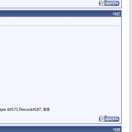
#
107
дия &#171;Rexus&#187; $0$
#
108