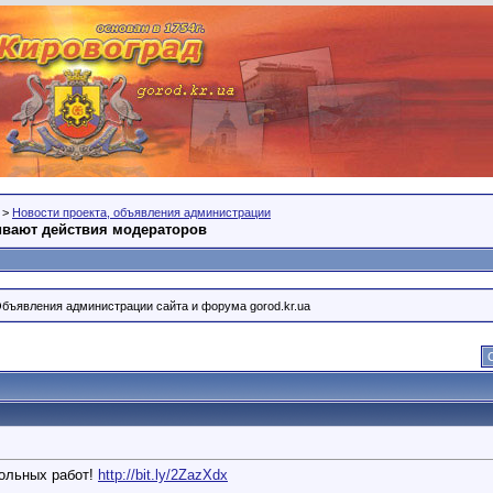
>
Новости проекта, объявления администрации
ивают действия модераторов
Объявления администрации сайта и форума gorod.kr.ua
кольных работ!
http://bit.ly/2ZazXdx