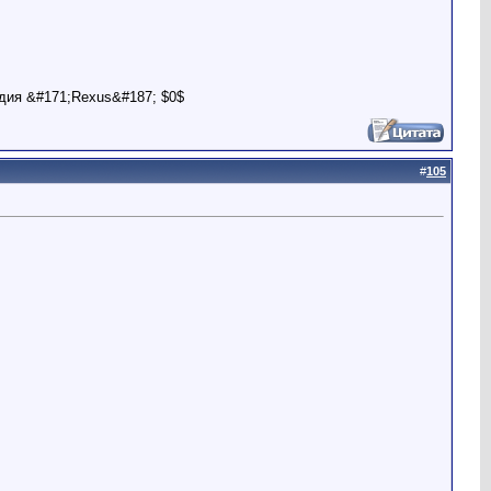
дия &#171;Rexus&#187; $0$
#
105