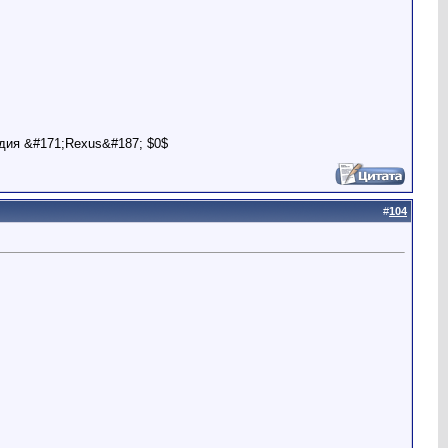
дия &#171;Rexus&#187; $0$
#
104