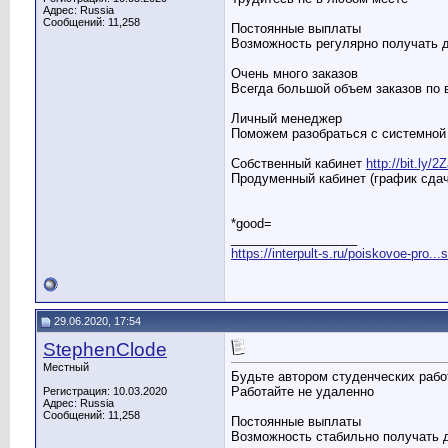
Адрес: Russia
Сообщений: 11,258
Постоянные выплаты
Возможность регулярно получать 
Очень много заказов
Всегда большой объем заказов по
Личный менеджер
Поможем разобраться с системной 
Собственный кабинет
http://bit.ly/
Продуменный кабинет (график сдач
*good=
__________________
https://interpult-s.ru/poiskovoe-pro...
29.06.2020, 17:54
StephenClode
Местный
Будьте автором студенческих рабо
Работайте не удаленно
Регистрация: 10.03.2020
Адрес: Russia
Сообщений: 11,258
Постоянные выплаты
Возможность стабильно получать 