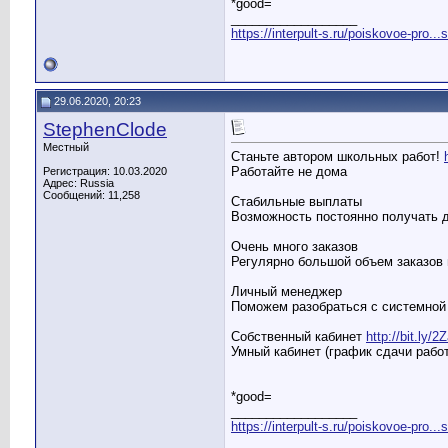
*good=
__________________
https://interpult-s.ru/poiskovoe-pro...
29.06.2020, 20:23
StephenClode
Местный
Станьте автором школьных работ!
Работайте не дома
Регистрация: 10.03.2020
Адрес: Russia
Сообщений: 11,258
Стабильные выплаты
Возможность постоянно получать 
Очень много заказов
Регулярно большой объем заказов
Личный менеджер
Поможем разобраться с системной 
Собственный кабинет
http://bit.ly/
Умный кабинет (график сдачи рабо
*good=
__________________
https://interpult-s.ru/poiskovoe-pro...