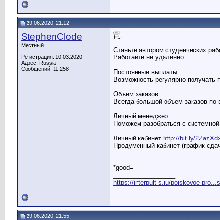
29.06.2020, 21:12
StephenClode
Местный
Станьте автором студенческих раб
Работайте не удаленно
Регистрация: 10.03.2020
Адрес: Russia
Сообщений: 11,258
Постоянные выплаты
Возможность регулярно получать
Объем заказов
Всегда большой объем заказов по
Личный менеджер
Поможем разобраться с системной 
Личный кабинет
http://bit.ly/2ZazXd
Продуменный кабинет (график сдач
*good=
__________________
https://interpult-s.ru/poiskovoe-pro...
29.06.2020, 21:55