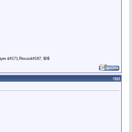
дия &#171;Rexus&#187; $0$
#
103