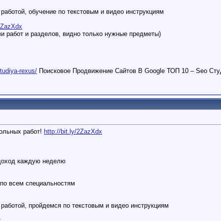
работой, обучение по текстовым и видео инструкциям
y/2ZazXdx
и работ и разделов, видно только нужные предметы)
studiya-rexus/
Поисковое Продвижение Сайтов В Google ТОП 10 – Seo Сту
кольных работ!
http://bit.ly/2ZazXdx
доход каждую неделю
 по всем специальностям
работой, пройдемся по текстовым и видео инструкциям
x