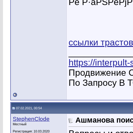
Рё Р·aРЅРёРјР
ссылки трасто
____________
https://interpult
Продвижение С
По Запросу В Т
07.02.2021, 00:54
StephenClode
Ашманова поис
Местный
Регистрация: 10.03.2020