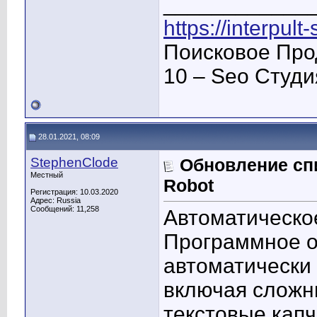
____________
https://interpult
Поисковое Про
10 – Seo Студ
28.01.2021, 08:09
StephenClode
Обновление сп
Местный
Robot
Регистрация: 10.03.2020
Адрес: Russia
Сообщений: 11,258
Автоматическо
Программное 
автоматически
включая сложн
текстовые капч