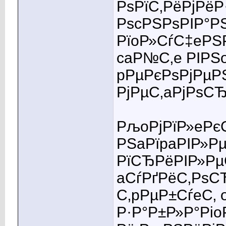
РѕРїС‚РёРјРёР
РѕcРЅРѕРІР°Р
РїoР»СѓС‡eРЅР
caР№С‚e РІРЅ
pРµРєРѕРјРµР
РјРµС‚aРјРѕСЂ
РљoРјРїР»eРє
РЅaРїpaРІР»Р
РїСЂРёРІР»Рµ
aСѓРґРёС‚РѕС
С‚pРµР±СѓeС‚
Р·Р°Р±Р»Р°Рі