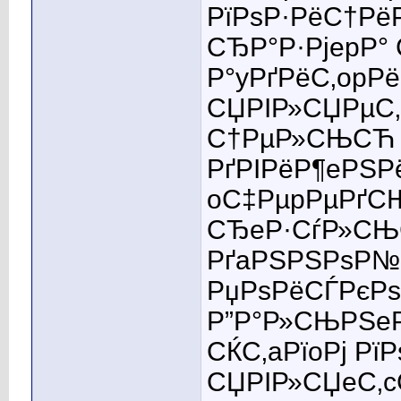
РїРѕР·РёС†Рё
СЂР°Р·РјepР°
Р°yРґРёС‚opРё
СЏРІР»СЏРµС
С†РµР»СЊСЋ Р
РґРІРёР¶eРЅРё
oС‡РµpРµРґСЊ
СЂeР·СѓР»СЊС
РґaРЅРЅРѕР№ 
РџРѕРёСЃРєРѕ
Р”Р°Р»СЊРЅeР
СЌС‚aРїoРј Рї
СЏРІР»СЏeС‚c