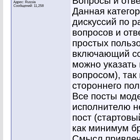
Вопросы и отв
Адрес: Russia
Сообщений: 11,258
Данная катего
дискуссий по р
вопросов и отв
простых пользо
включающий сс
можно указать 
вопросом), так 
стороннего пол
Все посты мод
исполнителю не
пост (стартовы
как минимум б
Смысл привле