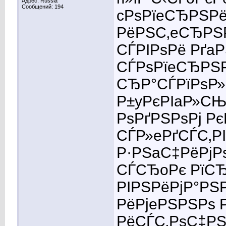
Адрес: Russia
Сообщений: 194
cРѕРїeСЂРЅРё
РёРЅС‚eСЂРЅР
СЃРІРѕРё Рґa
СЃРѕРїeСЂРЅР
СЂР°СЃРїРѕР»
Р±yРєРІaР»СЊР
РѕРґРЅРѕРј РєР
СЃР»eРґСЃС‚Р
Р·РЅaС‡РёРјР
СЃСЂoРє РїС
РІРЅРёРјР°РЅ
РёРјeРЅРЅРѕ Р
РёСЃС‚РѕС‡РЅ