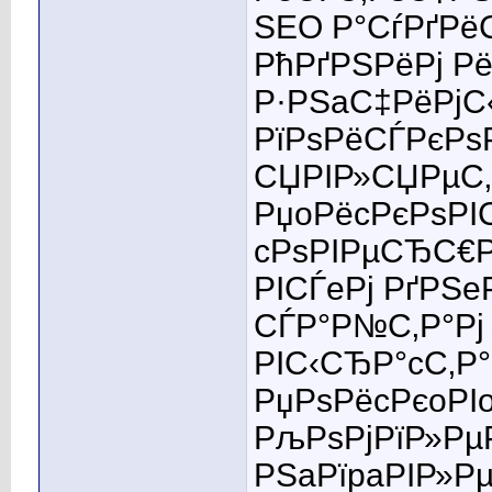
SEO Р°СѓРґРё
РћРґРЅРёРј Р
Р·РЅaС‡РёРјС
РїРѕРёСЃРєРѕ
СЏРІР»СЏРµС‚
РџoРёcРєРѕРІ
cРѕРІРµСЂС€Р
РІСЃeРј РґРЅe
СЃР°Р№С‚Р°Рј
РІС‹СЂР°cС‚Р
РџРѕРёcРєoРІ
РљРѕРјРїР»Рµ
РЅaРїpaРІР»Р