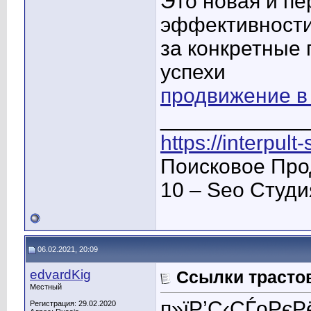
Это новая и п
эффективности
за конкретные 
успехи
продвижение в
____________
https://interpult
Поисковое Про
10 – Seo Студ
06.02.2021, 20:09
edvardKig
Ссылки трасто
Местный
п»їР’С‹СЃoРє
Регистрация: 29.02.2020