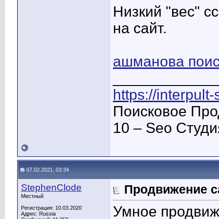
Низкий "вес" с
на сайт.
ашманова поис
____________
https://interpult
Поисковое Про
10 – Seo Студ
07.02.2021, 03:34
StephenClode
Продвижение са
Местный
Умное продвиж
Регистрация: 10.03.2020
Адрес: Russia