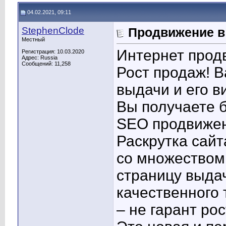
04.02.2021, 09:11
StephenClode
Продвижение в
Местный
Интернет прод
Регистрация: 10.03.2020
Адрес: Russia
Сообщений: 11,258
Рост продаж! В
выдачи и его в
Вы получаете б
SEO продвижен
Раскрутка сайт
со множеством
страницу выда
качественного
– не гарант ро