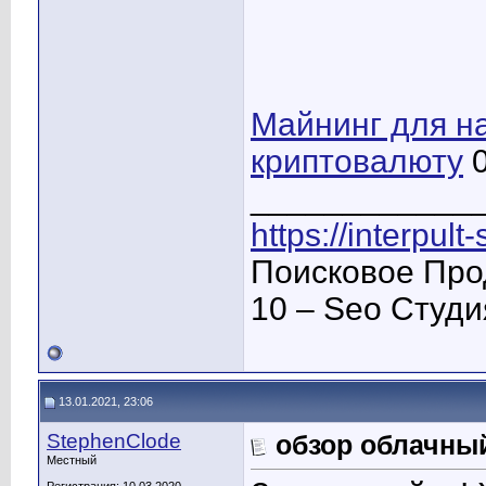
Майнинг для 
криптовалюту
0
____________
https://interpult
Поисковое Про
10 – Seo Студ
13.01.2021, 23:06
StephenClode
обзор облачны
Местный