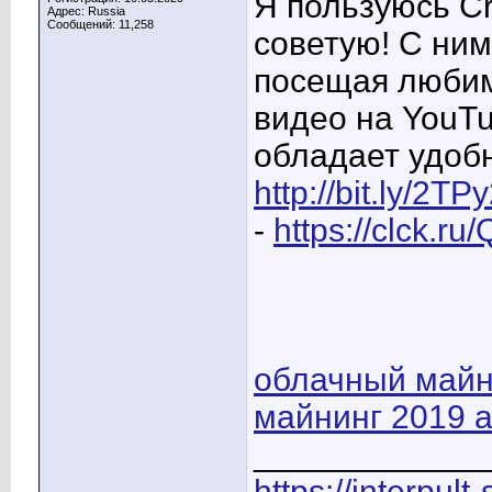
Я пользуюсь C
Адрес: Russia
Сообщений: 11,258
советую! С ним
посещая любим
видео на YouTu
обладает удоб
http://bit.ly/2TPy
-
https://clck.r
облачный майн
майнинг 2019 
____________
https://interpult