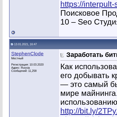
https://interpult
Поисковое Про
10 – Seo Студ
13.01.2021, 16:47
StephenClode
Заработать би
Местный
Как использова
Регистрация: 10.03.2020
Адрес: Russia
Сообщений: 11,258
его добывать к
— это самый бы
мире майнинга.
использованию 
http://bit.ly/2TPy