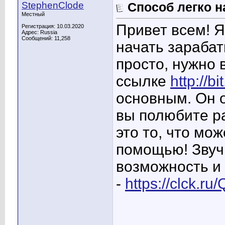
StephenClode
Способ легко н
Местный
Привет всем! Я
Регистрация: 10.03.2020
Адрес: Russia
Сообщений: 11,258
начать зараба
просто, нужно 
ссылке
http://b
основным. Он о
вы полюбите ра
это то, что мо
помощью! Звучи
возможность и 
-
https://clck.r