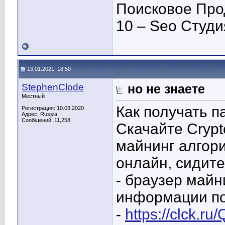
Поисковое Про
10 – Seo Студ
13.01.2021, 18:50
StephenClode
но не знаете
Местный
Как получать п
Регистрация: 10.03.2020
Адрес: Russia
Сообщений: 11,258
Скачайте Cryp
майнинг алгор
онлайн, сидите
- браузер майн
информации по
-
https://clck.ru