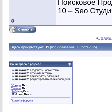
Поисковое Про
10 – Seo Студ
«
Предыдущ
Здесь присутствуют: 15
(пользователей: 0 , гостей: 15)
Ваши права в разделе
Вы
не можете
создавать новые темы
Вы
не можете
отвечать в темах
Вы
не можете
прикреплять вложения
Вы
не можете
редактировать свои сообщения
BB коды
Вкл.
Смайлы
Вкл.
[IMG]
код
Вкл.
HTML код
Выкл.
Правила форума