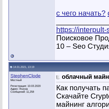
с чего начать?
____________
https://interpult
Поисковое Про
10 – Seo Студ
14.01.2021, 13:19
StephenClode
облачный майн
Местный
Как получать п
Регистрация: 10.03.2020
Адрес: Russia
Сообщений: 11,258
Скачайте Cryp
майнинг алгор