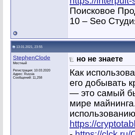
https://interpult
Поисковое Про
10 – Seo Студ
13.01.2021, 23:55
StephenClode
но не знаете
Местный
Как использова
Регистрация: 10.03.2020
Адрес: Russia
Сообщений: 11,258
его добывать к
— это самый бы
мире майнинга.
использованию 
https://cryptot
-
https://clck.r