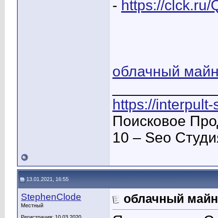
-
https://clck.r
облачный майн
____________
https://interpult
Поисковое Про
10 – Seo Студ
13.01.2021, 16:55
StephenClode
облачный майн
Местный
Регистрация: 10.03.2020