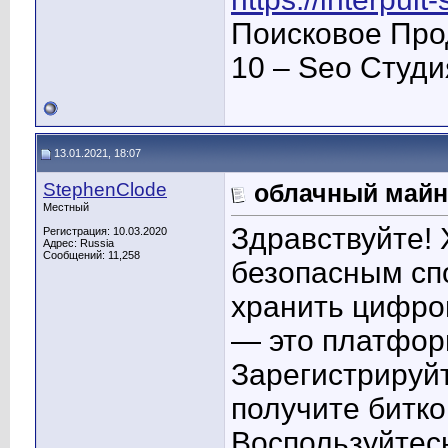
Поисковое Про
10 – Seo Студ
13.01.2021, 18:07
StephenClode
облачный майн
Местный
Здравствуйте! 
Регистрация: 10.03.2020
Адрес: Russia
Сообщений: 11,258
безопасным спо
хранить цифро
— это платфор
Зарегистрируйт
получите битко
Воспользуйтес