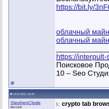
https://bit.ly/3
облачный майн
облачный майни
____________
https://interpult
Поисковое Про
10 – Seo Студ
13.01.2021, 18:40
StephenClode
crypto tab bro
Местный