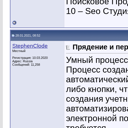
Поисковое Про
10 – Seo Студ
28.01.2021, 08:52
StephenClode
Прядение и пер
Местный
Умный процесс
Регистрация: 10.03.2020
Адрес: Russia
Сообщений: 11,258
Процесс созда
автоматический
либо кнопки, ч
создания учет
автоматизиров
электронной п
требуется.