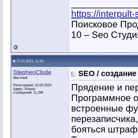
____________
https://interpult
Поисковое Про
10 – Seo Студ
27.01.2021, 21:56
StephenClode
SEO / создание
Местный
Прядение и пе
Регистрация: 10.03.2020
Адрес: Russia
Сообщений: 11,258
Программное 
встроенные фу
перезаписчика
бояться штраф