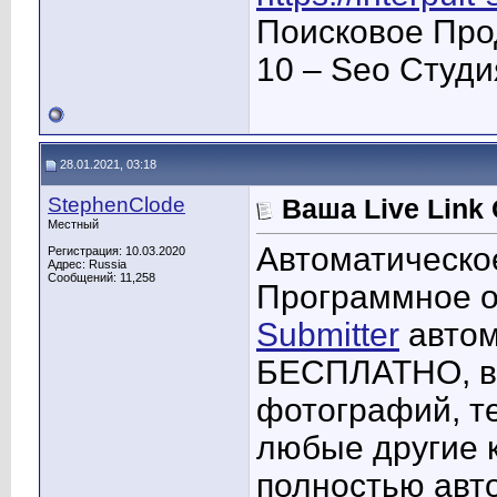
Поисковое Про
10 – Seo Студ
28.01.2021, 03:18
StephenClode
Ваша Live Link
Местный
Автоматическо
Регистрация: 10.03.2020
Адрес: Russia
Сообщений: 11,258
Программное 
Submitter
автом
БЕСПЛАТНО, вк
фотографий, те
любые другие 
полностью авт