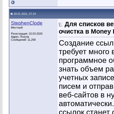
28.01.2021, 07:24
StephenClode
Для списков ве
Местный
очистка в Money 
Регистрация: 10.03.2020
Адрес: Russia
Сообщений: 11,258
Создание ссыло
требует много 
программное о
знать объем ра
учетных запис
писем и отправ
веб-сайтов в н
автоматически
ссылок станет 