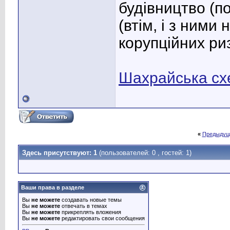
будівництво (п
(втім, і з ними 
корупційних риз
Шахрайська схе
«
Предыдущ
Здесь присутствуют: 1
(пользователей: 0 , гостей: 1)
Ваши права в разделе
Вы
не можете
создавать новые темы
Вы
не можете
отвечать в темах
Вы
не можете
прикреплять вложения
Вы
не можете
редактировать свои сообщения