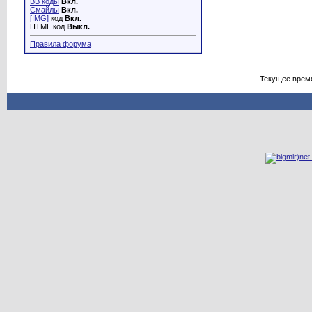
BB коды
Вкл.
Смайлы
Вкл.
[IMG]
код
Вкл.
HTML код
Выкл.
Правила форума
Текущее врем