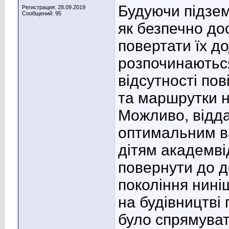
Будуючи підзем
Регистрация: 28.09.2019
Сообщений: 95
як безпечно до
повертати їх д
розпочинаються
відсутності пов
та маршрутки н
Можливо, відд
оптимальним ва
дітям академві
повернути до д
покоління нині
на будівництві
було спрямуват