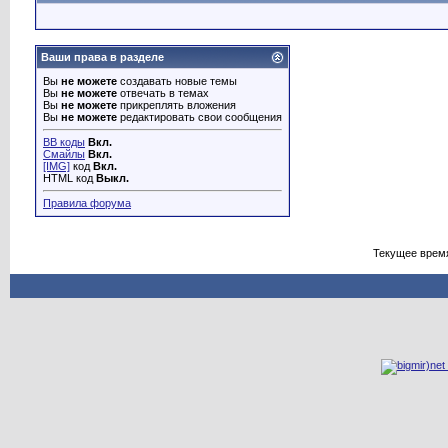
Ваши права в разделе
Вы
не можете
создавать новые темы
Вы
не можете
отвечать в темах
Вы
не можете
прикреплять вложения
Вы
не можете
редактировать свои сообщения
BB коды
Вкл.
Смайлы
Вкл.
[IMG]
код
Вкл.
HTML код
Выкл.
Правила форума
Текущее врем