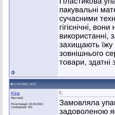
Пластикова упа
пакувальні мат
сучасними техн
гігієнічні, вон
використанні, 
захищають їжу 
зовнішнього с
товари, здатні
27.04.2026, 19:57
Kira
Местный
Замовляла упа
Регистрация: 20.04.2016
Сообщений: 432
задоволеною як