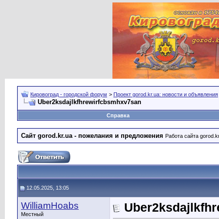
Кировоград - городской форум
>
Проект gorod.kr.ua: новости и объявления
Uber2ksdajlkfhrewirfcbsmhxv7san
Справка
Сайт gorod.kr.ua - пожелания и предложения
Работа сайта gorod.k
12.05.2025, 13:05
WilliamHoabs
Uber2ksdajlkfh
Местный