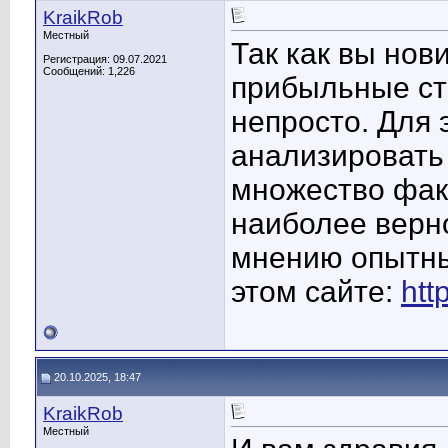
KraikRob
Местный
Так как вы нов
Регистрация: 09.07.2021
Сообщений: 1,226
прибыльные ст
непросто. Для 
анализировать
множество фак
наиболее верно
мнению опытны
этом сайте:
htt
20.10.2025, 18:47
KraikRob
Местный