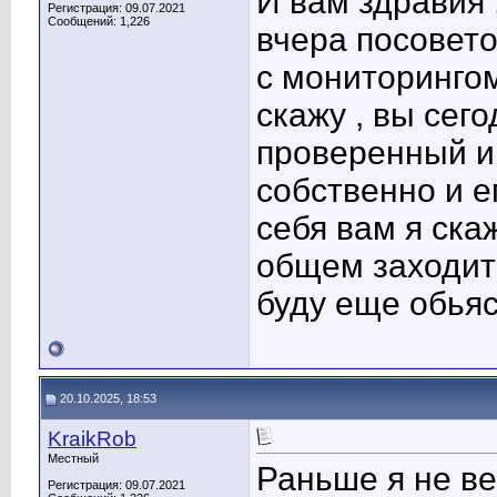
И вам здравия 
Регистрация: 09.07.2021
Сообщений: 1,226
вчера посовет
с мониторингом
скажу , вы сег
проверенный и
собственно и е
себя вам я ска
общем заходите
буду еще обьяс
20.10.2025, 18:53
KraikRob
Местный
Раньше я не ве
Регистрация: 09.07.2021