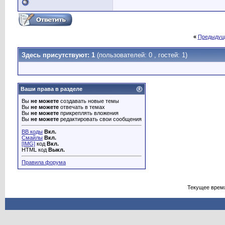
«
Предыдущ
Здесь присутствуют: 1
(пользователей: 0 , гостей: 1)
Ваши права в разделе
Вы
не можете
создавать новые темы
Вы
не можете
отвечать в темах
Вы
не можете
прикреплять вложения
Вы
не можете
редактировать свои сообщения
BB коды
Вкл.
Смайлы
Вкл.
[IMG]
код
Вкл.
HTML код
Выкл.
Правила форума
Текущее врем