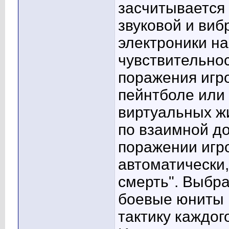
засчитывается
звуковой и виб
электроники на
чувствительнос
поражения игро
пейнтболе или
виртуальных ж
по взаимной д
поражении игро
автоматически,
смерть". Выбр
боевые юниты 
тактику каждог