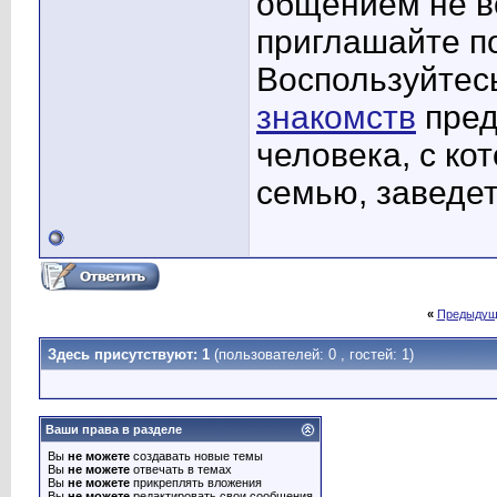
общением не во
приглашайте п
Воспользуйтес
знакомств
пред
человека, с ко
семью, заведе
«
Предыдущ
Здесь присутствуют: 1
(пользователей: 0 , гостей: 1)
Ваши права в разделе
Вы
не можете
создавать новые темы
Вы
не можете
отвечать в темах
Вы
не можете
прикреплять вложения
Вы
не можете
редактировать свои сообщения