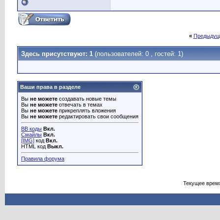
«
Предыдущ
Здесь присутствуют: 1
(пользователей: 0 , гостей: 1)
Ваши права в разделе
Вы
не можете
создавать новые темы
Вы
не можете
отвечать в темах
Вы
не можете
прикреплять вложения
Вы
не можете
редактировать свои сообщения
BB коды
Вкл.
Смайлы
Вкл.
[IMG]
код
Вкл.
HTML код
Выкл.
Правила форума
Текущее врем