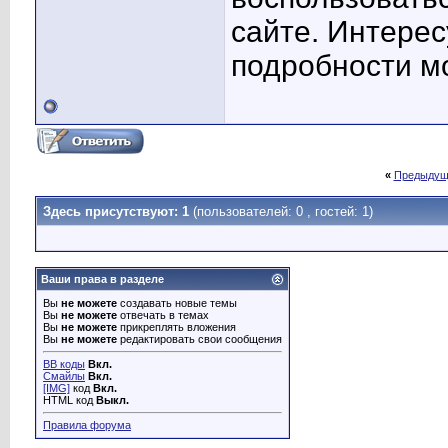
сайте. Интере
подробности м
«
Предыдущ
Здесь присутствуют: 1
(пользователей: 0 , гостей: 1)
Ваши права в разделе
Вы
не можете
создавать новые темы
Вы
не можете
отвечать в темах
Вы
не можете
прикреплять вложения
Вы
не можете
редактировать свои сообщения
BB коды
Вкл.
Смайлы
Вкл.
[IMG]
код
Вкл.
HTML код
Выкл.
Правила форума