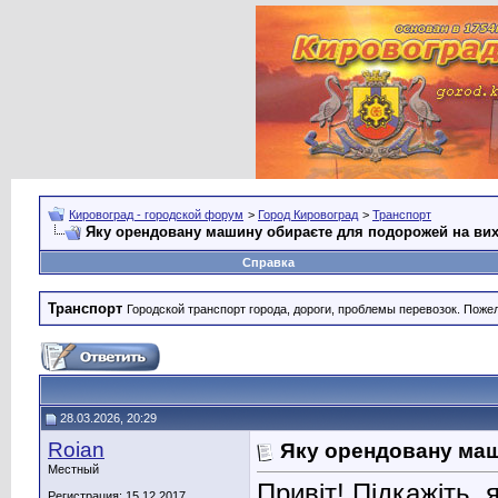
Кировоград - городской форум
>
Город Кировоград
>
Транспорт
Яку орендовану машину обираєте для подорожей на вихі
Справка
Транспорт
Городской транспорт города, дороги, проблемы перевозок. Поже
28.03.2026, 20:29
Roian
Яку орендовану маш
Местный
Привіт! Підкажіть,
Регистрация: 15.12.2017