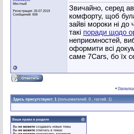
Местный
Звичайно, серед а
Регистрация: 26.07.2019
комфорту, щоб була
Сообщений: 606
зайві мороки ні до
такі
поради щодо о
неприємностей, виб
оформити всі доку
саме 7Cars, бо їх 
«
Предыдущ
Здесь присутствуют: 1
(пользователей: 0 , гостей: 1)
Ваши права в разделе
Вы
не можете
создавать новые темы
Вы
не можете
отвечать в темах
Вы
не можете
прикреплять вложения