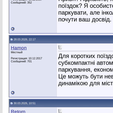
Сообщений: 352
поїздок? Я особист
паркувати, але інк
почути ваш досвід.
28.03.2026, 22:17
Hamon
Местный
Для коротких поїздо
Регистрация: 10.12.2017
субкомпактні автом
Сообщений: 701
паркування, економ
Це можуть бути нев
динамікою для міст
30.03.2026, 10:51
Retorn