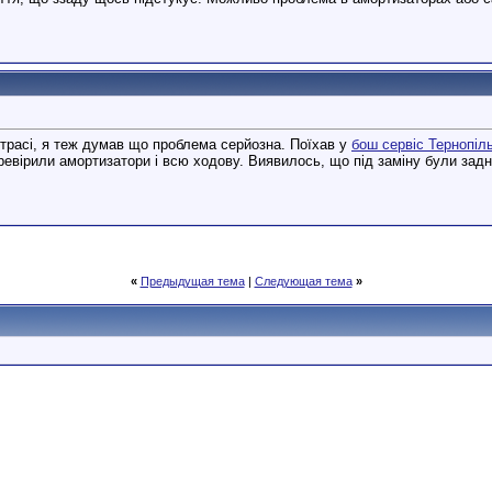
трасі, я теж думав що проблема серйозна. Поїхав у
бош сервіс Тернопіл
ревірили амортизатори і всю ходову. Виявилось, що під заміну були задні
«
Предыдущая тема
|
Следующая тема
»