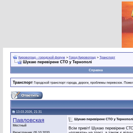
Кировоград - городской форум
>
Город Кировоград
>
Транспорт
Шукаю перевірене СТО у Тернополі
Справка
Транспорт
Городской транспорт города, дороги, проблемы перевозок. Поже
13.03.2026, 21:31
Павловская
Шукаю перевірене СТО у Тернопол
Местный
Всім привіт! Шукаю перевірене СТО
«плавати» на трасі, а також є від
Регистрация: 05.10.2020