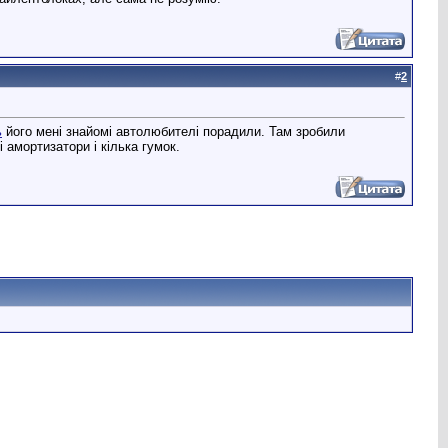
#
2
ь
його мені знайомі автолюбителі порадили. Там зробили
 амортизатори і кілька гумок.