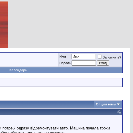
Имя
Запомнить?
Пароль
Календарь
Опции темы
#
1
ри потребі одразу відремонтувати авто. Машина почала трохи
сайлентблоках, але сама не розумію.