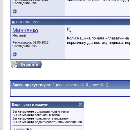
Сообщений: 294
13.03.2026, 22:01
Минченко
Местный
Коли машина почала «плавати» на 
нормальну діагностику підвіски, пе
Регистрация: 09.06.2017
Сообщений: 245
Здесь присутствуют: 1
(пользователей: 0 , гостей: 1)
Ваши права в разделе
Вы
не можете
создавать новые темы
Вы
не можете
отвечать в темах
Вы
не можете
прикреплять вложения
Вы
не можете
редактировать свои сообщения
BB коды
Вкл.