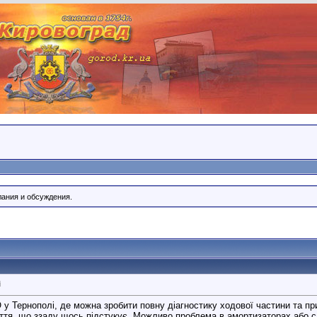
лания и обсуждения.
і
 у Тернополі, де можна зробити повну діагностику ходової частини та п
чуття, що ззаду щось підстукує. Можливо проблема в амортизаторах або 