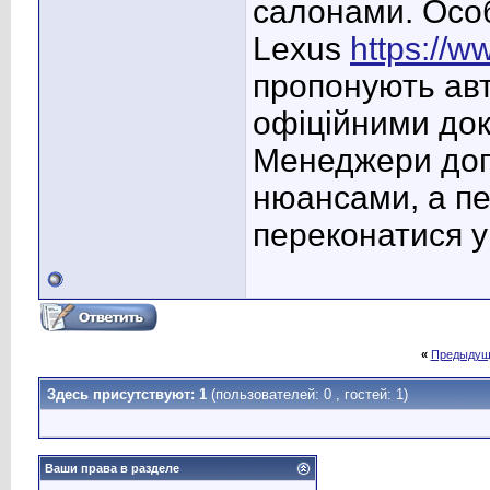
салонами. Особ
Lexus
https://w
пропонують авт
офіційними док
Менеджери доп
нюансами, а п
переконатися у
«
Предыдущ
Здесь присутствуют: 1
(пользователей: 0 , гостей: 1)
Ваши права в разделе