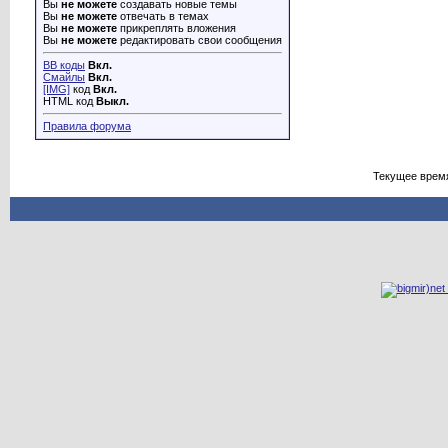
Вы
не можете
создавать новые темы
Вы
не можете
отвечать в темах
Вы
не можете
прикреплять вложения
Вы
не можете
редактировать свои сообщения
BB коды
Вкл.
Смайлы
Вкл.
[IMG]
код
Вкл.
HTML код
Выкл.
Правила форума
Текущее врем