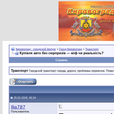
Кировоград - городской форум
>
Город Кировоград
>
Транспорт
Купівля авто без сюрпризів — міф чи реальність?
Справка
Транспорт
Городской транспорт города, дороги, проблемы перевозок. Поже
25.02.2026, 00:24
Ilia787
Пользователь