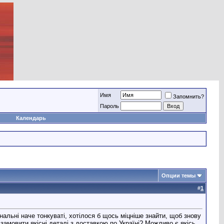
Имя
Запомнить?
Пароль
Календарь
Опции темы
#
1
інальні наче тонкуваті, хотілося б щось міцніше знайти, щоб знову
амовити якісні деталі з доставкою по Україні? Можливо є якісь