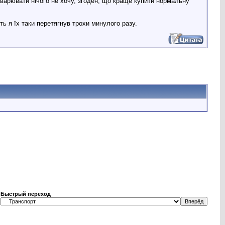
аварювати нічого не хочу, згоден, що краще купити нормальну
ть я їх таки перетягнув трохи минулого разу.
Быстрый переход