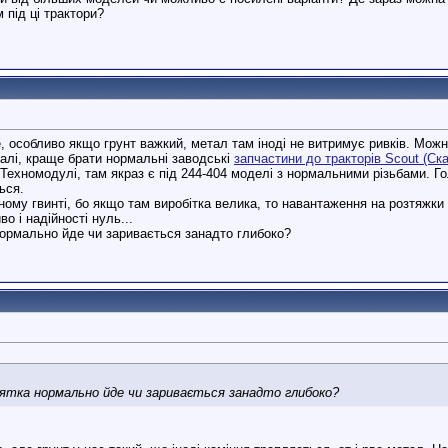
 під ці трактори?
, особливо якщо грунт важкий, метал там іноді не витримує ривків. Можн
галі, краще брати нормальні заводські
запчастини до тракторів Scout (Ска
а Техномодулі, там якраз є під 244-404 моделі з нормальними різьбами. Г
ься.
ному гвинті, бо якщо там виробітка велика, то навантаження на розтяжк
о і надійності нуль...
нормально йде чи заривається занадто глибоко?
ятка нормально йде чи заривається занадто глибоко?