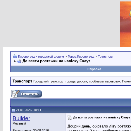
Кировоград - городской форум
>
Город Кировоград
>
Транспорт
Де взяти розтяжки на навіску Скаут
Справка
Транспорт
Городской транспорт города, дороги, проблемы перевозок. Поже
21.01.2026, 10:11
Builder
Де взяти розтяжки на навіску Скаут
Местный
Добрий день, обірвало ліву розтяжк
не лопнули. Хтось пробував ставит
Регистрация: 30.08.2016