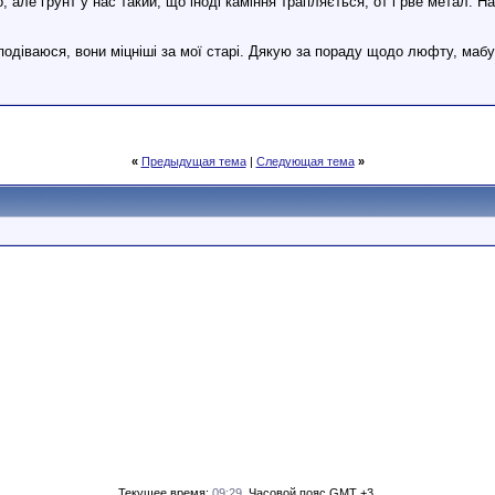
 але грунт у нас такий, що іноді каміння трапляється, от і рве метал. Н
подіваюся, вони міцніші за мої старі. Дякую за пораду щодо люфту, мабу
«
Предыдущая тема
|
Следующая тема
»
Текущее время:
09:29
. Часовой пояс GMT +3.