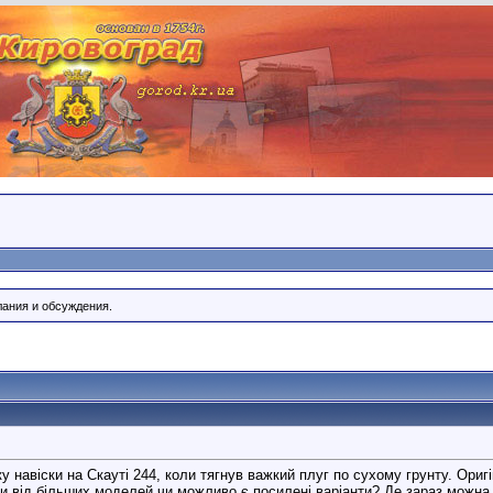
лания и обсуждения.
у навіски на Скауті 244, коли тягнув важкий плуг по сухому грунту. Ориг
и від більших моделей чи можливо є посилені варіанти? Де зараз можна з