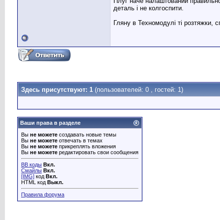
Плуг наче налаштований правильно,
деталь і не колгоспити.
Гляну в Техномодулі ті розтяжки, с
Здесь присутствуют: 1
(пользователей: 0 , гостей: 1)
Ваши права в разделе
Вы
не можете
создавать новые темы
Вы
не можете
отвечать в темах
Вы
не можете
прикреплять вложения
Вы
не можете
редактировать свои сообщения
BB коды
Вкл.
Смайлы
Вкл.
[IMG]
код
Вкл.
HTML код
Выкл.
Правила форума