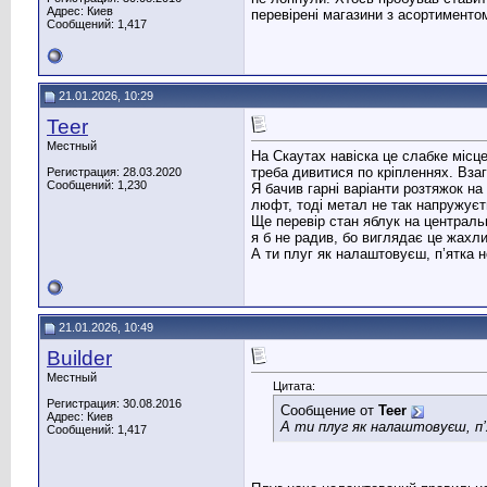
Адрес: Киев
перевірені магазини з асортиментом
Сообщений: 1,417
21.01.2026, 10:29
Teer
Местный
На Скаутах навіска це слабке місце
треба дивитися по кріпленнях. Вза
Регистрация: 28.03.2020
Сообщений: 1,230
Я бачив гарні варіанти розтяжок н
люфт, тоді метал не так напружуєт
Ще перевір стан яблук на централь
я б не радив, бо виглядає це жахлив
А ти плуг як налаштовуєш, п’ятка 
21.01.2026, 10:49
Builder
Местный
Цитата:
Регистрация: 30.08.2016
Сообщение от
Teer
Адрес: Киев
А ти плуг як налаштовуєш, п’
Сообщений: 1,417