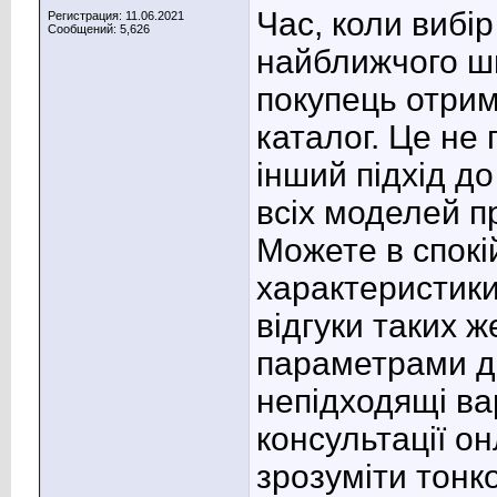
Час, коли виб
Регистрация: 11.06.2021
Сообщений: 5,626
найближчого ш
покупець отрим
каталог. Це не
інший підхід д
всіх моделей п
Можете в спокій
характеристики
відгуки таких ж
параметрами д
непідходящі ва
консультації о
зрозуміти тонк