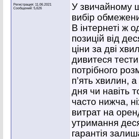
У звичайному ш
Регистрация: 11.06.2021
Сообщений: 5,626
вибір обмежени
В інтернеті ж о
позицій від дес
ціни за дві хви
дивитеся тести
потрібного роз
п’ять хвилин, 
дня чи навіть т
часто нижча, ні
витрат на орен
утримання деся
гарантія залиш