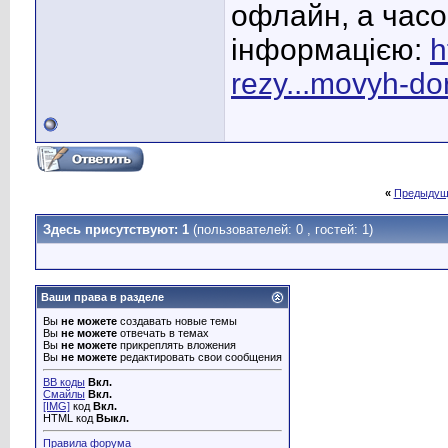
офлайн, а часо
інформацією:
h
rezy...movyh-do
«
Предыдущ
Здесь присутствуют: 1
(пользователей: 0 , гостей: 1)
Ваши права в разделе
Вы
не можете
создавать новые темы
Вы
не можете
отвечать в темах
Вы
не можете
прикреплять вложения
Вы
не можете
редактировать свои сообщения
BB коды
Вкл.
Смайлы
Вкл.
[IMG]
код
Вкл.
HTML код
Выкл.
Правила форума