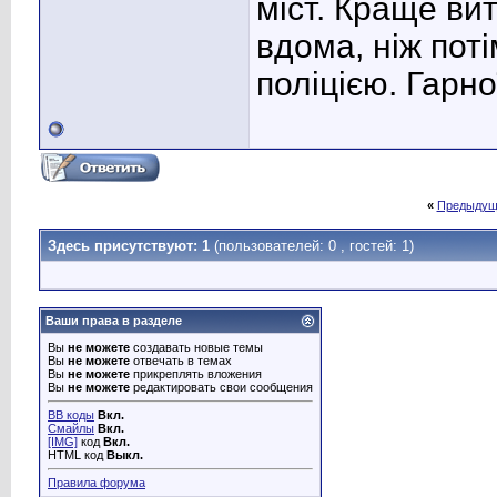
міст. Краще вит
вдома, ніж пот
поліцією. Гарно
«
Предыдущ
Здесь присутствуют: 1
(пользователей: 0 , гостей: 1)
Ваши права в разделе
Вы
не можете
создавать новые темы
Вы
не можете
отвечать в темах
Вы
не можете
прикреплять вложения
Вы
не можете
редактировать свои сообщения
BB коды
Вкл.
Смайлы
Вкл.
[IMG]
код
Вкл.
HTML код
Выкл.
Правила форума