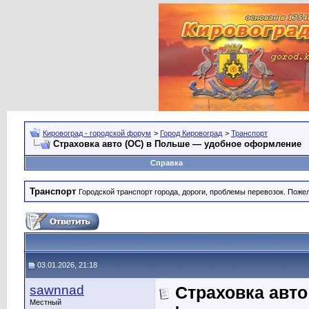
Кировоград - городской форум
>
Город Кировоград
>
Транспорт
Страховка авто (OC) в Польше — удобное оформление
Справка
Транспорт
Городской транспорт города, дороги, проблемы перевозок. Поже
03.01.2026, 21:18
sawnnad
Страховка авто
Местный